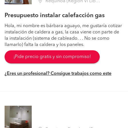
Requínoa (Región VI Libertador B. O'Higgins - Cachapoal)
Presupuesto instalar calefacción gas
Hola, mi nombre es bárbara aguayo, me gustaría cotizar
instalación de caldera a gas, la casa viene con parte de
la instalación (sistema de cableado. . . No se como
llamarlo) falta la caldera y los paneles.
¡Pide precio gratis y sin compromiso!
¿Eres un profesional? Consigue trabajos como este