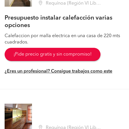
Requínoa (Región VI Libertador B. O'Higgins - Cachapoal)
Presupuesto instalar calefacción varias
opciones
Calefaccion por malla electrica en una casa de 220 mts
cuadrados.
¡Pide precio gratis y sin compromiso!
¿Eres un profesional? Consigue trabajos como este
Requínoa (Región VI Libertador B. O'Higgins - Cachapoal)