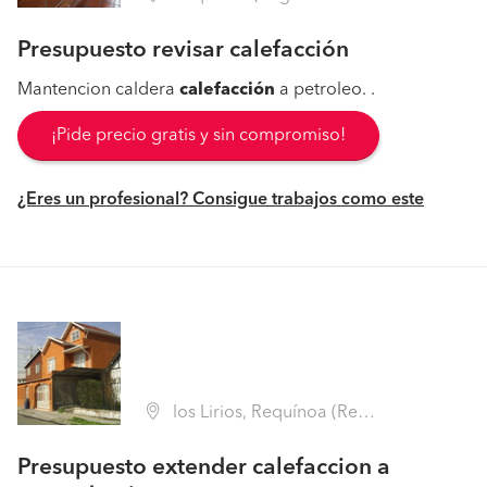
Presupuesto revisar calefacción
Mantencion caldera
calefacción
a petroleo. .
¡Pide precio gratis y sin compromiso!
¿Eres un profesional? Consigue trabajos como este
los Lirios, Requínoa (Región VI Libertador B. O'Higgins - Cachapoal)
Presupuesto extender calefaccion a