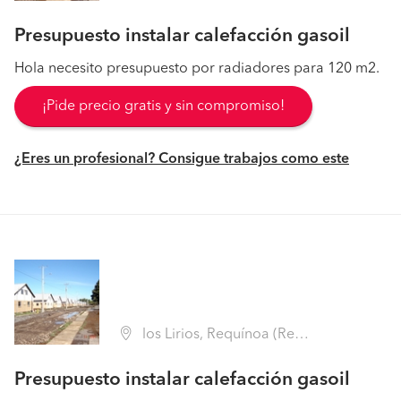
Presupuesto instalar calefacción gasoil
Hola necesito presupuesto por radiadores para 120 m2.
¡Pide precio gratis y sin compromiso!
¿Eres un profesional? Consigue trabajos como este
los Lirios, Requínoa (Región VI Libertador B. O'Higgins - Cachapoal)
Presupuesto instalar calefacción gasoil