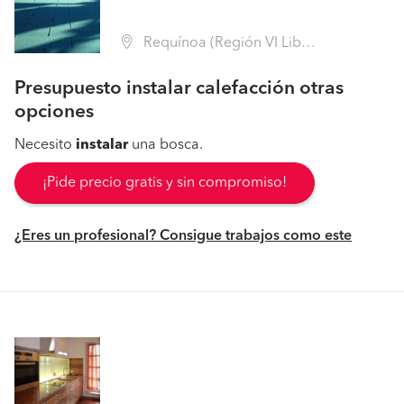
Requínoa (Región VI Libertador B. O'Higgins - Cachapoal)
Presupuesto instalar calefacción otras
opciones
Necesito
instalar
una bosca.
¡Pide precio gratis y sin compromiso!
¿Eres un profesional? Consigue trabajos como este