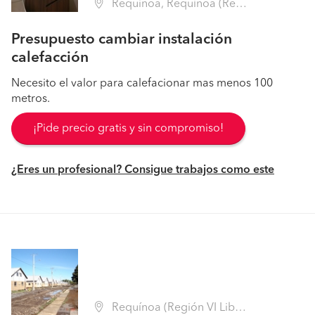
Requinoa, Requínoa (Región VI Libertador B. O'Higgins - Cachapoal)
Presupuesto cambiar instalación
calefacción
Necesito el valor para calefacionar mas menos 100
metros.
¡Pide precio gratis y sin compromiso!
¿Eres un profesional? Consigue trabajos como este
Requínoa (Región VI Libertador B. O'Higgins - Cachapoal)