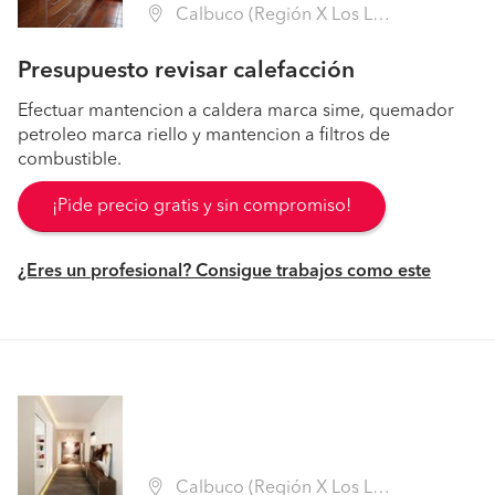
Calbuco (Región X Los Lagos - Llanquihue)
Presupuesto revisar calefacción
Efectuar mantencion a caldera marca sime, quemador
petroleo marca riello y mantencion a filtros de
combustible.
¡Pide precio gratis y sin compromiso!
¿Eres un profesional? Consigue trabajos como este
Calbuco (Región X Los Lagos - Llanquihue)