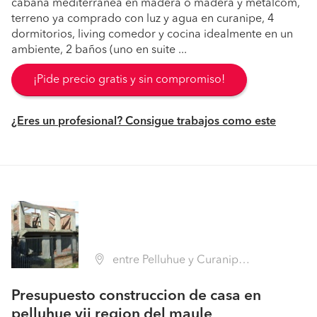
cabaña mediterranea en madera o madera y metalcom,
terreno ya comprado con luz y agua en curanipe, 4
dormitorios, living comedor y cocina idealmente en un
ambiente, 2 baños (uno en suite ...
¡Pide precio gratis y sin compromiso!
¿Eres un profesional? Consigue trabajos como este
entre Pelluhue y Curanipe, Pelluhue (Región VII Maule - Cauquenes)
Presupuesto construccion de casa en
pelluhue vii region del maule