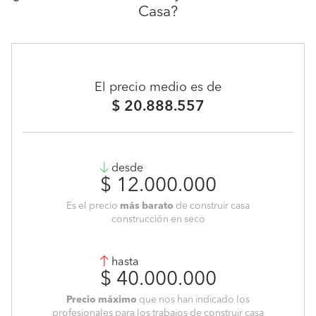
Casa?
El precio medio es de
$ 20.888.557
desde
$ 12.000.000
Es el precio
más barato
de construir casa
construcción en seco
hasta
$ 40.000.000
Precio máximo
que nos han indicado los
profesionales para los trabajos de construir casa