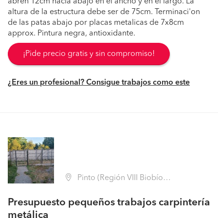
abren 12cm hacia abajo en el ancho y en el largo. La
altura de la estructura debe ser de 75cm. Terminaci'on
de las patas abajo por placas metalicas de 7x8cm
approx. Pintura negra, antioxidante.
¡Pide precio gratis y sin compromiso!
¿Eres un profesional? Consigue trabajos como este
Pinto (Región VIII Biobío - Ñuble)
Presupuesto pequeños trabajos carpintería
metálica