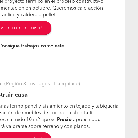
 el proyecto térmico en el proceso constructivo,
imentación en octubre. Queremos calefacción
raulico y caldera a pellet.
s y sin compromiso!
 Consigue trabajos como este
llar (Región X Los Lagos - Llanquihue)
truir casa
tanas termo panel y aislamiento en tejado y tabiquería
ización de muebles de cocina + cubierta tipo
a cocina mide 10 m2 aprox.
Precio
aproximado
á valorarse sobre terreno y con planos.