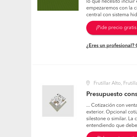
lo que necesito incluir
empezaremos con la c
central con sistema hid
¡Pide precio grati
¿Eres un profesional?
Frutillar Alto, Fruti
Presupuesto cons
... Cotización con ven
exterior. Opcional cot
silestone o similar. L
entendiendo que deber