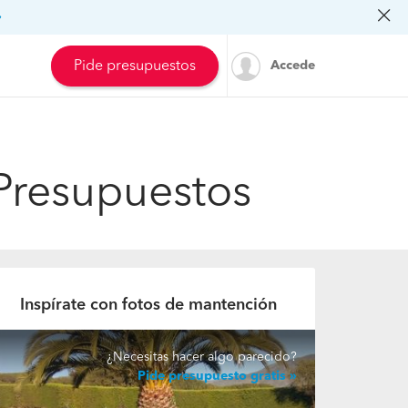
»
Pide presupuestos
Accede
 Presupuestos
Inspírate con fotos de mantención
¿Necesitas hacer algo parecido?
Pide presupuesto gratis