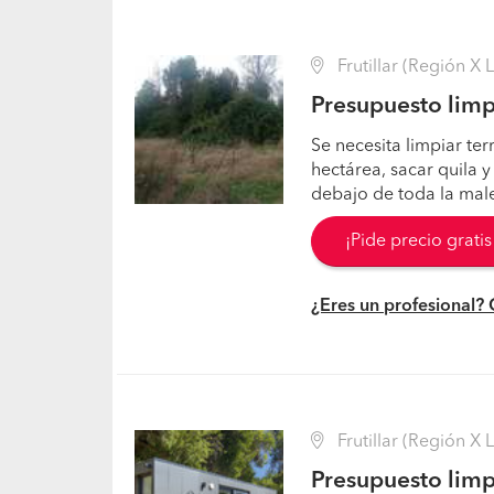
Frutillar (Región X 
Presupuesto limp
Se necesita limpiar terr
hectárea, sacar quila y
debajo de toda la mal
¡Pide precio grati
¿Eres un profesional?
Frutillar (Región X 
Presupuesto limp