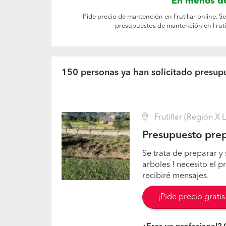
En menos de
Pide precio de mantención en Frutillar online. S
presupuestos de mantención en Frutil
150 personas ya han solicitado presupu
Frutillar (Región X 
Presupuesto prep
Se trata de preparar y
arboles ! necesito el p
recibiré mensajes.
¡Pide precio grati