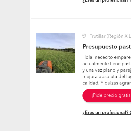
¿Eres un profesional?
Frutillar (Región X 
Presupuesto past
Hola, nececito empareja
actualmente tiene past
y una vez plano y pare
mejora absoluta del l
calidad. Y quizas agra
¡Pide precio grati
¿Eres un profesional?