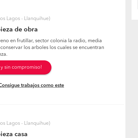
Los Lagos - Llanquihue)
ieza de obra
eno en frutillar, sector colonia la radio, media
 conservar los arboles los cuales se encuentran
eza.
s y sin compromiso!
 Consigue trabajos como este
Los Lagos - Llanquihue)
ieza casa