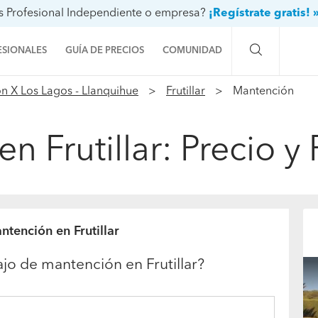
s Profesional Independiente o empresa?
¡Regístrate gratis! 
ESIONALES
GUÍA DE PRECIOS
COMUNIDAD
n X Los Lagos - Llanquihue
Frutillar
Mantención
Preguntas a la comunidad
Ideas y proyectos
n Frutillar: Precio y
Galería de fotos
Procenter
ntención en Frutillar
jo de mantención en Frutillar?