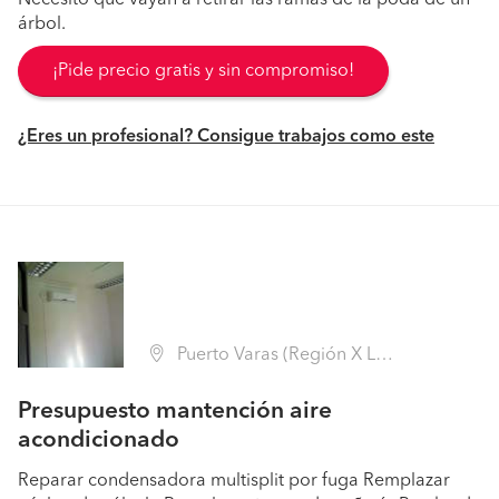
Necesito que vayan a retirar las ramas de la poda de un
árbol.
¡Pide precio gratis y sin compromiso!
¿Eres un profesional? Consigue trabajos como este
Puerto Varas (Región X Los Lagos - Llanquihue)
Presupuesto mantención aire
acondicionado
Reparar condensadora multisplit por fuga Remplazar