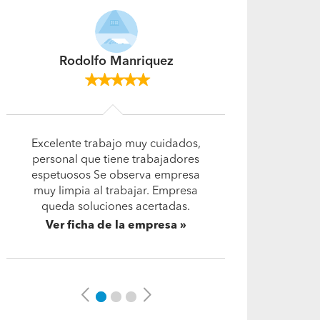
Ariel Acosta
Excelente servicio. Muy
profesional, detallista y, sobre
todo, responsable; buena gestión
del tiempo y comunicación clara
y constante con los clientes…
Leer más
Ver ficha de la empresa
Previous
Next