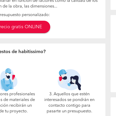
variar en función de factores como la calidad de los
n de la obra, las dimensiones...
resupuesto personalizado:
precio gratis ONLINE
estos de habitissimo?
jores profesionales
3. Aquellos que estén
s de materiales de
interesados se pondrán en
ción recibirán un
contacto contigo para
de tu proyecto.
pasarte un presupuesto.