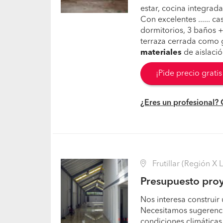
estar, cocina integrada
Con excelentes ...... c
dormitorios, 3 baños +b
terraza cerrada como g
materiales
de aislació
¡Pide precio grati
¿Eres un profesional?
Frutillar (Región X 
Presupuesto proy
Nos interesa construir 
Necesitamos sugerenci
condiciones climáticas 