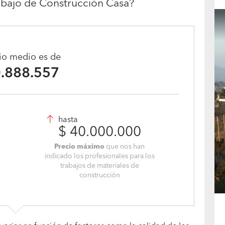
abajo de Construcción Casa?
cio medio es de
0.888.557
hasta
$ 40.000.000
Precio máximo
que nos han
indicado los profesionales para los
trabajos de materiales de
construcción