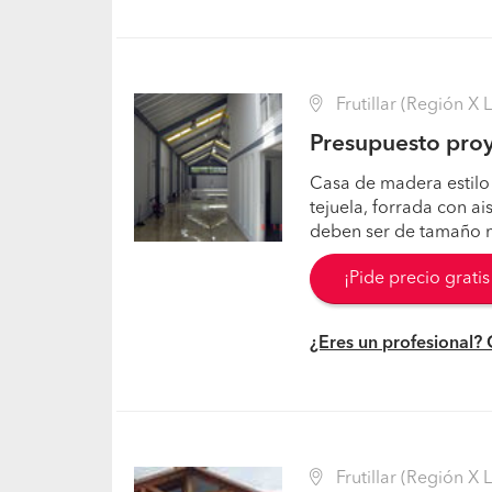
Frutillar (Región X 
Presupuesto proy
Casa de madera estilo
tejuela, forrada con a
deben ser de tamaño m
¡Pide precio grati
¿Eres un profesional?
Frutillar (Región X 