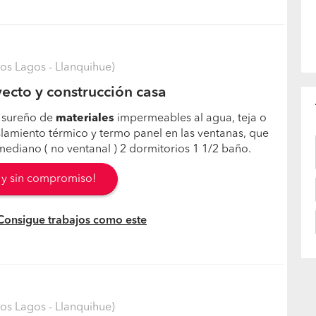
Los Lagos - Llanquihue)
ecto y construcción casa
 sureño de
materiales
impermeables al agua, teja o
islamiento térmico y termo panel en las ventanas, que
ediano ( no ventanal ) 2 dormitorios 1 1/2 baño.
s y sin compromiso!
 Consigue trabajos como este
Los Lagos - Llanquihue)