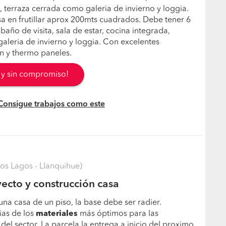
, terraza cerrada como galeria de invierno y loggia.
asa en frutillar aprox 200mts cuadrados. Debe tener 6
año de visita, sala de estar, cocina integrada,
aleria de invierno y loggia. Con excelentes
n y thermo paneles.
s y sin compromiso!
 Consigue trabajos como este
Los Lagos - Llanquihue)
ecto y construcción casa
una casa de un piso, la base debe ser radier.
as de los
materiales
más óptimos para las
del sector. La parcela la entrega a inicio del proximo