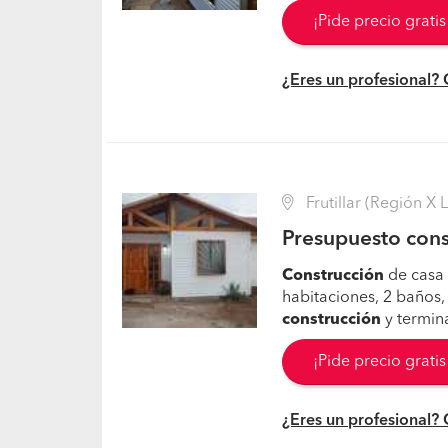
¡Pide precio grati
¿Eres un profesional?
Frutillar (Región X 
Presupuesto cons
Construcción
de casa 
habitaciones, 2 baños,
construcción
y termina
¡Pide precio grati
¿Eres un profesional?