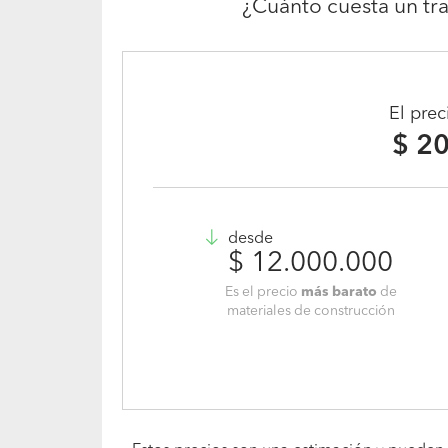
¿Cuánto cuesta un tr
El pre
$ 2
desde
$ 12.000.000
Es el precio
más barato
de
materiales de construcción