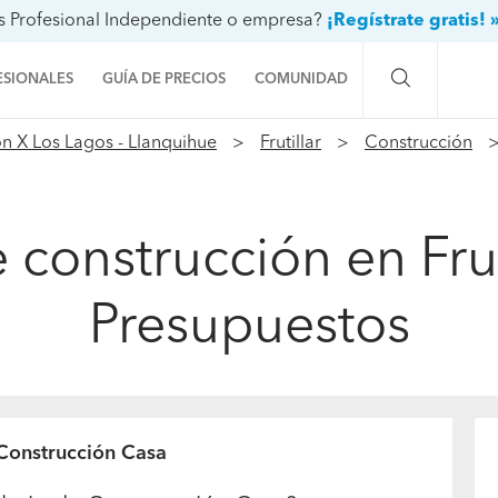
s Profesional Independiente o empresa?
¡Regístrate gratis! 
ESIONALES
GUÍA DE PRECIOS
COMUNIDAD
n X Los Lagos - Llanquihue
Frutillar
Construcción
Preguntas a la comunidad
Ideas y proyectos
 construcción en Fruti
Galería de fotos
Presupuestos
Procenter
Construcción Casa