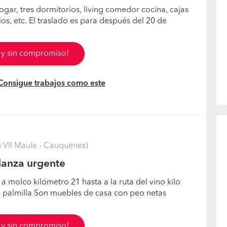
ar, tres dormitorios, living comedor cocina, cajas
ios, etc. El traslado es para después del 20 de
s y sin compromiso!
 Consigue trabajos como este
VII Maule - Cauquenes)
anza urgente
 molco kilómetro 21 hasta a la ruta del vino kilo
 palmilla Son muebles de casa con peo netas
s y sin compromiso!