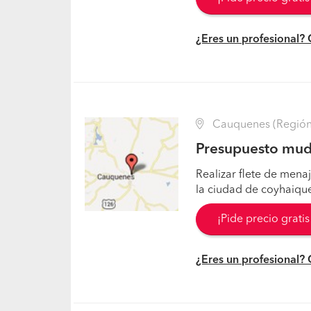
¿Eres un profesional?
Cauquenes (Región 
Presupuesto mud
Realizar flete de mena
la ciudad de coyhaiqu
¡Pide precio grati
¿Eres un profesional?