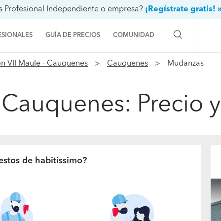
s Profesional Independiente o empresa?
¡Regístrate gratis! 
ESIONALES
GUÍA DE PRECIOS
COMUNIDAD
n VII Maule - Cauquenes
Cauquenes
Mudanzas
Preguntas a la comunidad
Ideas y proyectos
Cauquenes: Precio y
Galería de fotos
Procenter
estos de habitissimo?