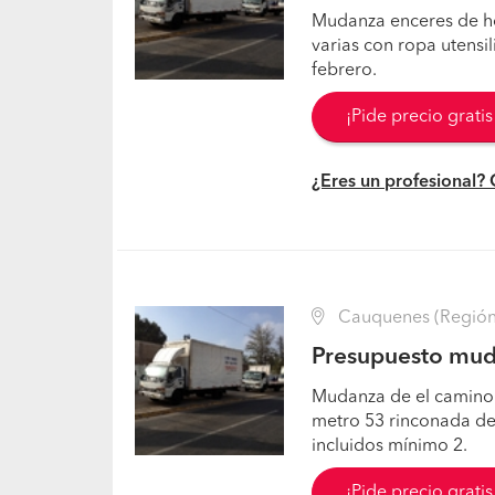
Mudanza enceres de hog
varias con ropa utensil
febrero.
¡Pide precio grati
¿Eres un profesional?
Cauquenes (Región 
Presupuesto mud
Mudanza de el camino a
metro 53 rinconada de
incluidos mínimo 2.
¡Pide precio grati