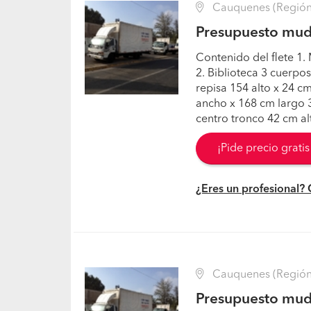
Cauquenes (Región 
Presupuesto mu
Contenido del flete 1.
2. Biblioteca 3 cuerpo
repisa 154 alto x 24 c
ancho x 168 cm largo 3
centro tronco 42 cm al
¡Pide precio grati
¿Eres un profesional?
Cauquenes (Región 
Presupuesto mud