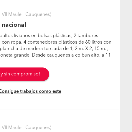
VII Maule - Cauquenes)
e nacional
bultos livianos en bolsas plásticas, 2 tambores
o con ropa, 4 contenedores plàsticos de 60 litros con
 plamcha de madera terciada de 1, 2 m. X 2, 15 m. ,
oneta grande. Desde cauquenes a colbún alto, a 11
s y sin compromiso!
 Consigue trabajos como este
VII Maule - Cauquenes)