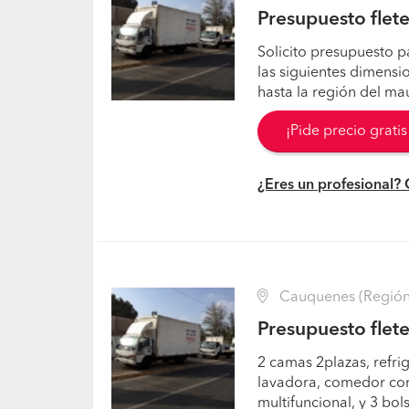
Presupuesto flet
Solicito presupuesto p
las siguientes dimensi
hasta la región del ma
¡Pide precio grati
¿Eres un profesional?
Cauquenes (Región 
Presupuesto flet
2 camas 2plazas, refrig
lavadora, comedor con 6
multifuncional, y 3 bo