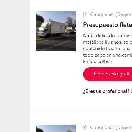
Cauquenes (Región 
Presupuesto flet
Nada delicado, varios 
metálicos livianos, sól
contenido liviano, una
todo cabe en una cami
km de colbún.
¡Pide precio grati
¿Eres un profesional?
Cauquenes (Región 