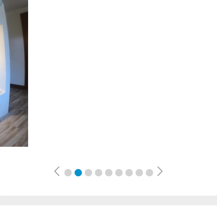
Previous
Next