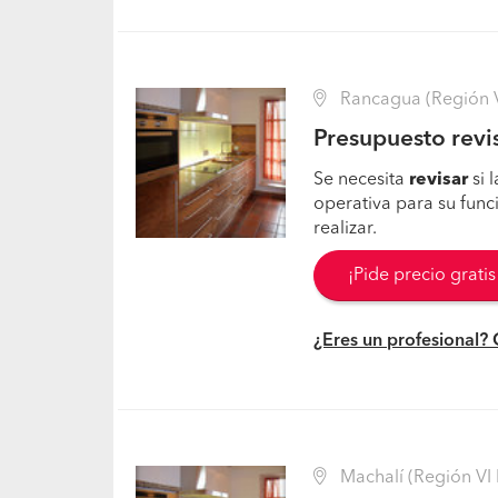
Rancagua (Región VI
Presupuesto revi
Se necesita
revisar
si 
operativa para su fun
realizar.
¡Pide precio grati
¿Eres un profesional?
Machalí (Región VI 