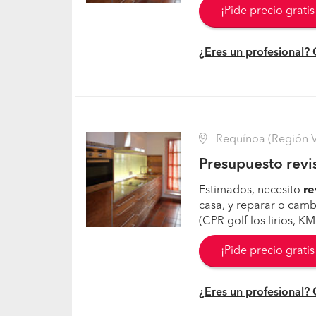
¡Pide precio grati
¿Eres un profesional?
Requínoa (Región VI
Presupuesto revi
Estimados, necesito
re
casa, y reparar o camb
(CPR golf los lirios, K
¡Pide precio grati
¿Eres un profesional?