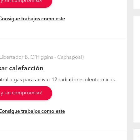
s y sin compromiso!
 Consigue trabajos como este
Libertador B. O'Higgins - Cachapoal)
sar calefacción
ral a gas para activar 12 radiadores oleotermicos.
s y sin compromiso!
 Consigue trabajos como este