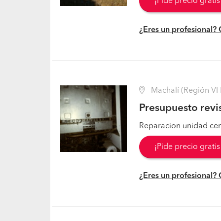
¡Pide precio grati
¿Eres un profesional?
Machalí (Región VI 
Presupuesto revi
Reparacion unidad cent
¡Pide precio grati
¿Eres un profesional?