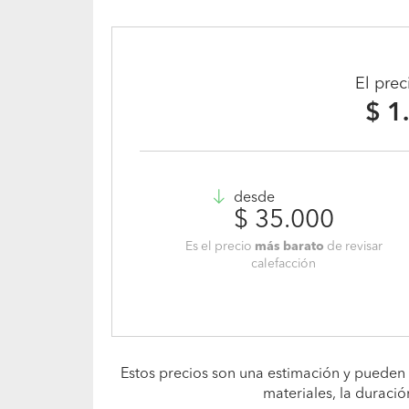
El pre
$ 1
desde
$ 35.000
Es el precio
más barato
de revisar
calefacción
Estos precios son una estimación y pueden 
materiales, la duració