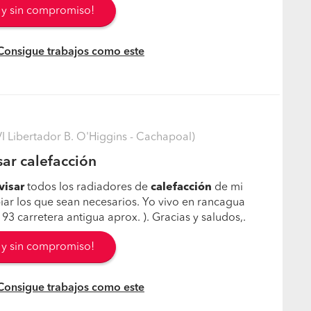
s y sin compromiso!
 Consigue trabajos como este
 Libertador B. O'Higgins - Cachapoal)
sar calefacción
visar
todos los radiadores de
calefacción
de mi
iar los que sean necesarios. Yo vivo en rancagua
M 93 carretera antigua aprox. ). Gracias y saludos,.
s y sin compromiso!
 Consigue trabajos como este