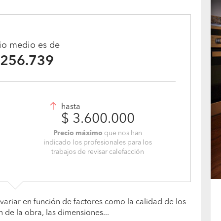
¿Necesitas hacer algo parecido?
Pide presupuesto gratis
cio medio es de
.256.739
hasta
$ 3.600.000
Precio máximo
que nos han
indicado los profesionales para los
trabajos de revisar calefacción
variar en función de factores como la calidad de los
n de la obra, las dimensiones...