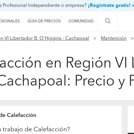
s Profesional Independiente o empresa?
¡Regístrate gratis! 
ESIONALES
GUÍA DE PRECIOS
COMUNIDAD
n VI Libertador B. O'Higgins - Cachapoal
Mantención
Preguntas a la comunidad
Ideas y proyectos
facción en Región VI 
Galería de fotos
Cachapoal: Precio y
Procenter
 de Calefacción
 trabajo de Calefacción?