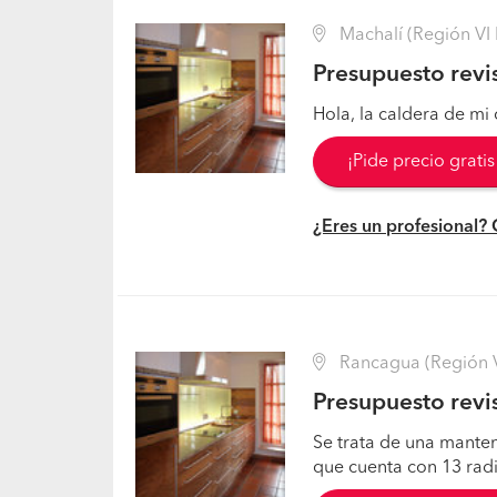
Machalí (Región VI 
Presupuesto revi
Hola, la caldera de mi
¡Pide precio grati
¿Eres un profesional?
Rancagua (Región VI
Presupuesto revi
Se trata de una mante
que cuenta con 13 rad