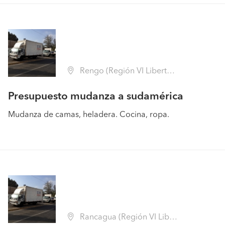
Rengo (Región VI Libertador B. O'Higgins - Cachapoal)
Presupuesto mudanza a sudamérica
Mudanza de camas, heladera. Cocina, ropa.
Rancagua (Región VI Libertador B. O'Higgins - Cachapoal)