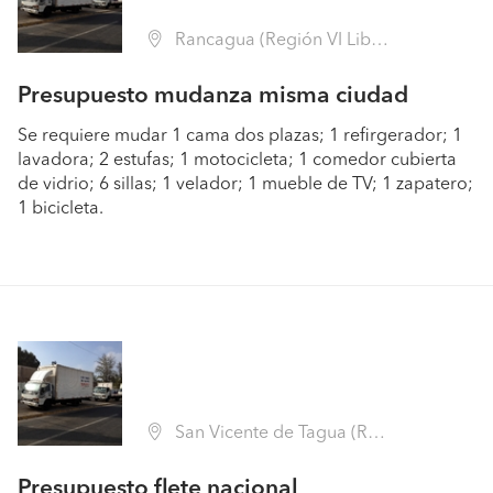
Rancagua (Región VI Libertador B. O'Higgins - Cachapoal)
Presupuesto mudanza misma ciudad
Se requiere mudar 1 cama dos plazas; 1 refirgerador; 1
lavadora; 2 estufas; 1 motocicleta; 1 comedor cubierta
de vidrio; 6 sillas; 1 velador; 1 mueble de TV; 1 zapatero;
1 bicicleta.
San Vicente de Tagua (Región VI Libertador B. O'Higgins - Cachapoal)
Presupuesto flete nacional