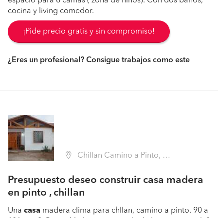
espacio para 6 camas ( zona de niños). Con dos baños,
cocina y living comedor.
¡Pide precio gratis y sin compromiso!
¿Eres un profesional? Consigue trabajos como este
Chillan Camino a Pinto, Pinto (Región VIII Biobío - Ñuble)
Presupuesto deseo construir casa madera
en pinto , chillan
Una
casa
madera clima para chllan, camino a pinto. 90 a