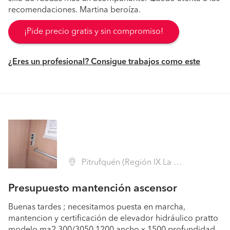
recomendaciones. Martina beroíza.
¡Pide precio gratis y sin compromiso!
¿Eres un profesional? Consigue trabajos como este
Pitrufquén (Región IX La Araucanía - Cautín)
Presupuesto mantención ascensor
Buenas tardes ; necesitamos puesta en marcha,
mantencion y certificación de elevador hidráulico pratto
modelo ma2 300/3050 1200 ancho x 1500 profundidad,