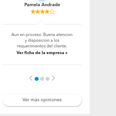
Joselyn
Conocer a DECOHOMEMCL SPA
fue una de las mejores decisiones
que tomé para mi hogar. Más
que redecorar mi casa, logró
transformarla por completo,
dándole vida…
Leer más
Ver ficha de la empresa
Previous
Next