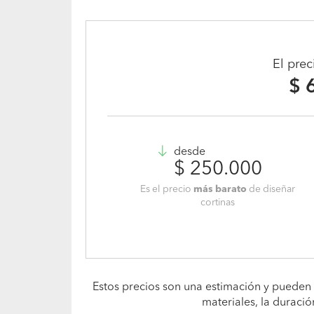
El pre
$ 
desde
$ 250.000
Es el precio
más barato
de diseñar
cortinas
Estos precios son una estimación y pueden 
materiales, la duració