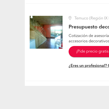
Temuco (Región IX L
Presupuesto deco
Cotización de asesoría
accesorios decorativos
¡Pide precio grati
¿Eres un profesional?