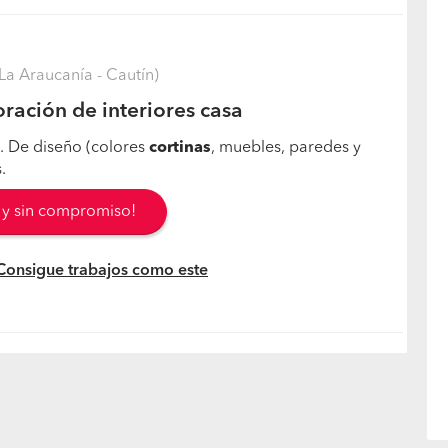
a Araucanía - Cautín)
ración de interiores casa
. De diseño (colores
cortinas
, muebles, paredes y
.
s y sin compromiso!
 Consigue trabajos como este