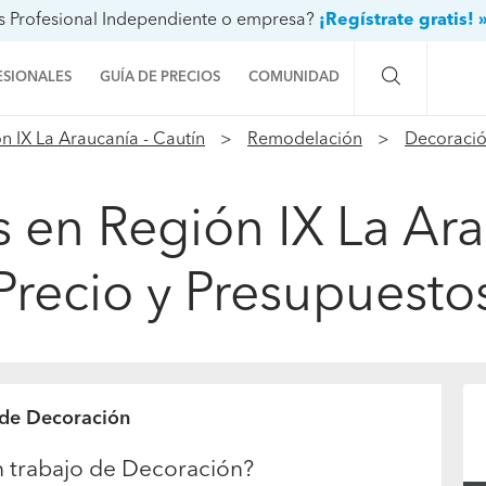
s Profesional Independiente o empresa?
¡Regístrate gratis! 
ESIONALES
GUÍA DE PRECIOS
COMUNIDAD
n IX La Araucanía - Cautín
Remodelación
Decoraci
Preguntas a la comunidad
Ideas y proyectos
s en Región IX La Ara
Galería de fotos
Precio y Presupuesto
Procenter
 de Decoración
n trabajo de Decoración?