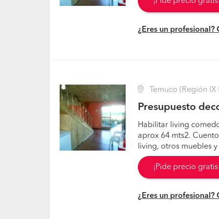
¡Pide precio grati
¿Eres un profesional?
Temuco (Región IX L
Presupuesto deco
Habilitar living comed
aprox 64 mts2. Cuent
living, otros muebles y
¡Pide precio grati
¿Eres un profesional?