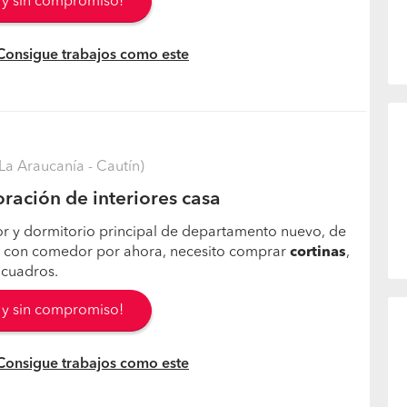
s y sin compromiso!
 Consigue trabajos como este
a Araucanía - Cautín)
ración de interiores casa
or y dormitorio principal de departamento nuevo, de
o con comedor por ahora, necesito comprar
cortinas
,
 cuadros.
s y sin compromiso!
 Consigue trabajos como este