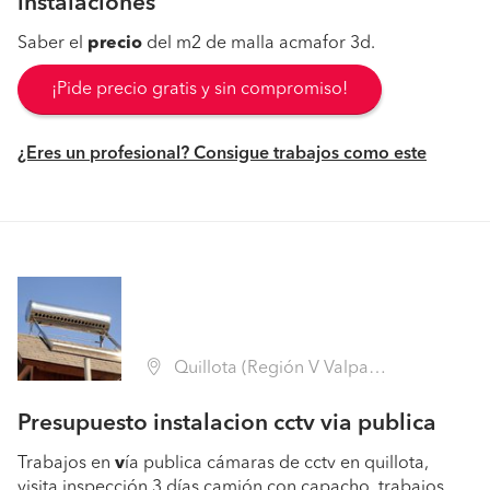
instalaciones
Saber el
precio
del m2 de malla acmafor 3d.
¡Pide precio gratis y sin compromiso!
¿Eres un profesional? Consigue trabajos como este
Quillota (Región V Valparaíso - Quillota)
Presupuesto instalacion cctv via publica
Trabajos en
v
ía publica cámaras de cctv en quillota,
visita inspección 3 días camión con capacho, trabajos