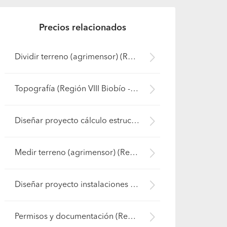
Precios relacionados
Dividir terreno (agrimensor) (Región VIII Biobío - Bío-Bío)
Topografía (Región VIII Biobío - Bío-Bío)
Diseñar proyecto cálculo estructural (Región VIII Biobío - Bío-Bío)
Medir terreno (agrimensor) (Región VIII Biobío - Bío-Bío)
Diseñar proyecto instalaciones (Región VIII Biobío - Bío-Bío)
Permisos y documentación (Región VIII Biobío - Bío-Bío)