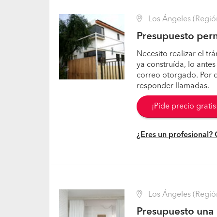
Los Ángeles (Región 
Presupuesto perm
Necesito realizar el t
ya construída, lo antes
correo otorgado. Por 
responder llamadas.
¡Pide precio grati
¿Eres un profesional?
Los Ángeles (Región 
Presupuesto una 