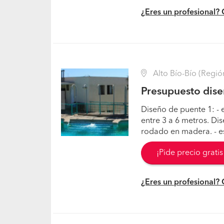
¿Eres un profesional?
Alto Bío-Bío (Región
Presupuesto dise
Diseño de puente 1: - 
entre 3 a 6 metros. Di
rodado en madera. - est
¡Pide precio grati
¿Eres un profesional?