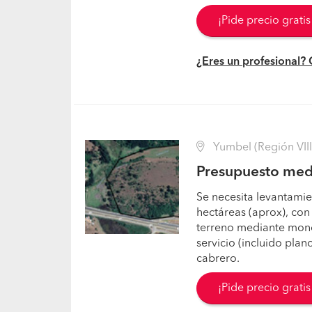
¡Pide precio grati
¿Eres un profesional?
Yumbel (Región VIII 
Presupuesto medi
Se necesita levantamie
hectáreas (aprox), con
terreno mediante mono
servicio (incluido pla
cabrero.
¡Pide precio grati