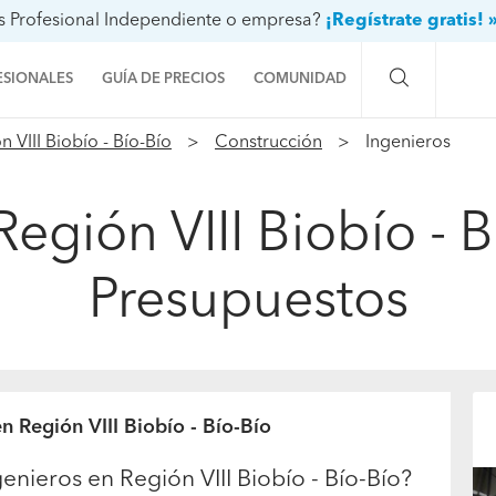
s Profesional Independiente o empresa?
¡Regístrate gratis! 
ESIONALES
GUÍA DE PRECIOS
COMUNIDAD
n VIII Biobío - Bío-Bío
Construcción
Ingenieros
Preguntas a la comunidad
Ideas y proyectos
egión VIII Biobío - B
Galería de fotos
Presupuestos
Procenter
n Región VIII Biobío - Bío-Bío
enieros en Región VIII Biobío - Bío-Bío?