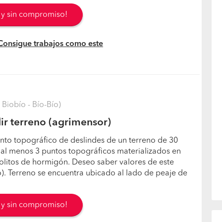
s y sin compromiso!
 Consigue trabajos como este
Biobío - Bío-Bío)
r terreno (agrimensor)
nto topográfico de deslindes de un terreno de 30
 al menos 3 puntos topográficos materializados en
litos de hormigón. Deseo saber valores de este
no). Terreno se encuentra ubicado al lado de peaje de
s y sin compromiso!