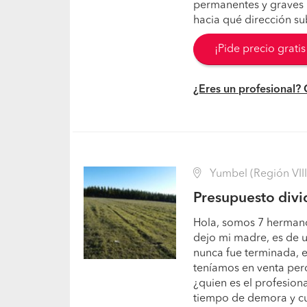
permanentes y graves i
hacia qué dirección sub
¡Pide precio grati
¿Eres un profesional?
Yumbel (Región VIII 
Presupuesto divi
Hola, somos 7 hermano
dejo mi madre, es de u
nunca fue terminada, e
teníamos en venta pero
¿quien es el profesiona
tiempo de demora y cua