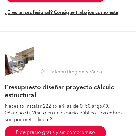
¿Eres un profesional? Consigue trabajos como este
Catemu (Región V Valparaíso - San Felipe de Aconcagua)
Presupuesto diseñar proyecto cálculo
estructural
Necesito instalar 222 solerillas de 0, 50largoX0,
08anchoX0, 20alto en un espacio público. Los cobros
son por metro lineal?
¡Pide precio gratis y sin compromiso!