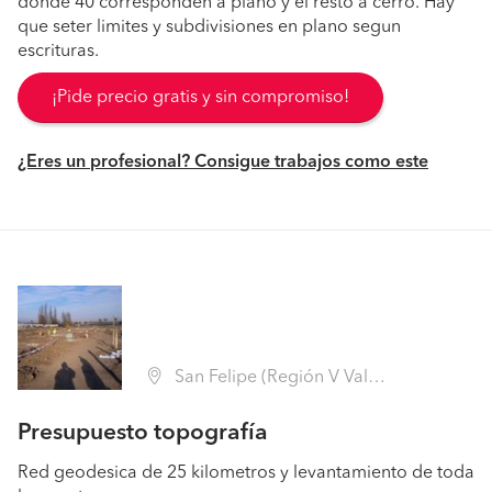
donde 40 corresponden a plano y el resto a cerro. Hay
que seter limites y subdivisiones en plano segun
escrituras.
¡Pide precio gratis y sin compromiso!
¿Eres un profesional? Consigue trabajos como este
San Felipe (Región V Valparaíso - San Felipe de Aconcagua)
Presupuesto topografía
Red geodesica de 25 kilometros y levantamiento de toda