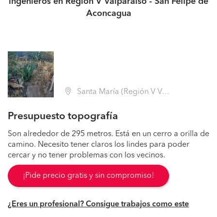
ingenieros en Región V Valparaíso - San Felipe de
Aconcagua
Santa María (Región V Valparaíso - San Felipe de Aconcagua)
Presupuesto topografía
Son alrededor de 295 metros. Está en un cerro a orilla de
camino. Necesito tener claros los lindes para poder
cercar y no tener problemas con los vecinos.
¡Pide precio gratis y sin compromiso!
¿Eres un profesional? Consigue trabajos como este