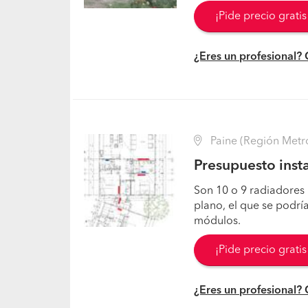
¡Pide precio grati
¿Eres un profesional?
Paine (Región Metr
Presupuesto insta
Son 10 o 9 radiadores 
plano, el que se podría
módulos.
¡Pide precio grati
¿Eres un profesional?