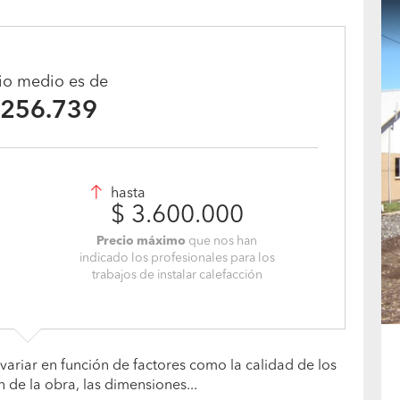
cio medio es de
.256.739
hasta
$ 3.600.000
Precio máximo
que nos han
indicado los profesionales para los
trabajos de instalar calefacción
variar en función de factores como la calidad de los
n de la obra, las dimensiones...