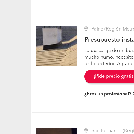
Paine (Región Metr
Presupuesto insta
La descarga de mi bos
mucho humo, necesit
techo exterior. Agradec
¡Pide precio grati
¿Eres un profesional?
San Bernardo (Regi