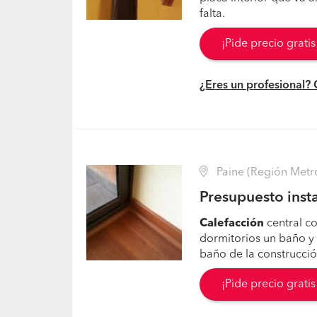
falta.
¡Pide precio grati
¿Eres un profesional?
Paine (Región Metr
Presupuesto insta
Calefacción
central c
dormitorios un baño y 
baño de la construcció
¡Pide precio grati