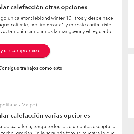
lar calefacción otras opciones
go un calefont leblond winter 10 litros y desde hace
ua caliente, me tira error e1 y me sale carita triste
evo, también cambiamos la manguera y el regulador
s y sin compromiso!
 Consigue trabajos como este
politana - Maipo)
lar calefacción varias opciones
a bosca a leña, tengo todos los elementos excepto la
l techo, gracias. En la segunda foto se muestra lo que