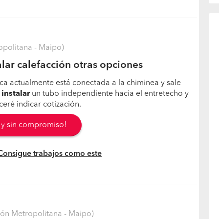
opolitana - Maipo)
lar calefacción otras opciones
ca actualmente está conectada a la chiminea y sale
o
instalar
un tubo independiente hacia el entretecho y
eré indicar cotización.
s y sin compromiso!
 Consigue trabajos como este
ón Metropolitana - Maipo)