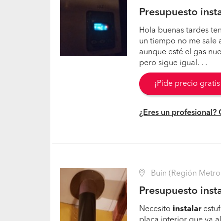
Presupuesto insta
Hola buenas tardes ten
un tiempo no me sale ag
aunque esté el gas nu
pero sigue igual. . .
¡Pide precio grati
¿Eres un profesional?
Buin (Región Metro
Presupuesto insta
Necesito
instalar
estuf
placa interior que va a