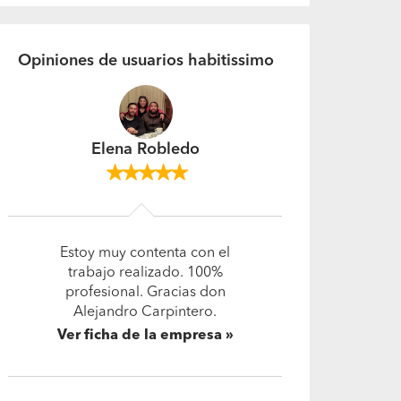
Opiniones de usuarios habitissimo
Camilo
Excelente trabajo, con seriedad y
en los plazos establecidos de
forma correcta. Se agradece
profesionalismo de técnico
Alejandro Carpintero. ¡¡100%
recomendado!!
Ver ficha de la empresa