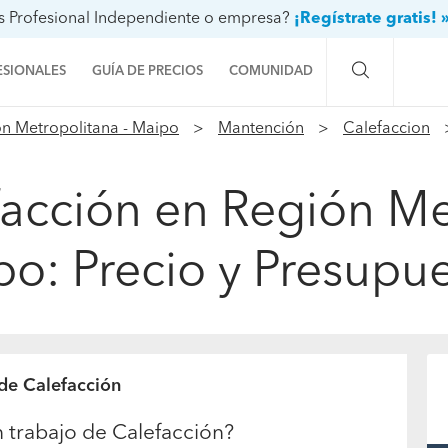
s Profesional Independiente o empresa?
¡Regístrate gratis! 
ESIONALES
GUÍA DE PRECIOS
COMUNIDAD
n Metropolitana - Maipo
Mantención
Calefaccion
Preguntas a la comunidad
Ideas y proyectos
efacción en Región Me
Galería de fotos
o: Precio y Presupu
Procenter
 de Calefacción
 trabajo de Calefacción?