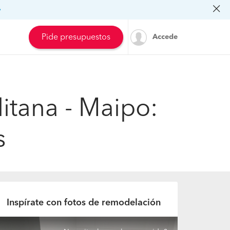
»
Pide presupuestos
Accede
tana - Maipo:
s
Inspírate con fotos de remodelación