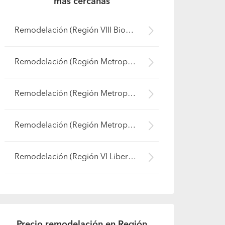
más cercanas
Remodelación (Región VIII Biobío - Bío-Bío)
Remodelación (Región Metropolitana - Cordillera)
Remodelación (Región Metropolitana - Santiago)
Remodelación (Región Metropolitana - Talagante)
Remodelación (Región VI Libertador B. O'Higgins - Cachapoal)
Precio remodelación en Región