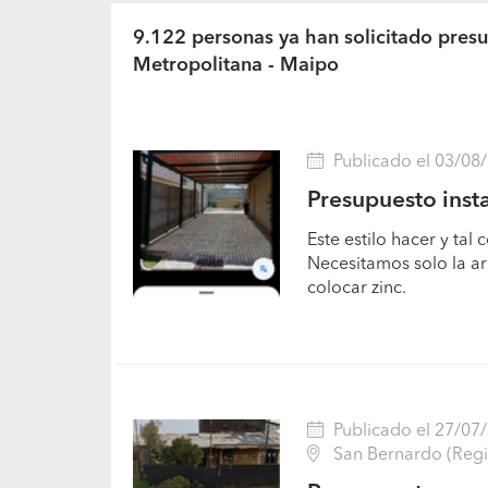
9.122 personas ya han solicitado pres
Metropolitana - Maipo
Publicado el 03/08
Presupuesto inst
Este estilo hacer y tal
Necesitamos solo la a
colocar zinc.
Publicado el 27/07
San Bernardo (Regi