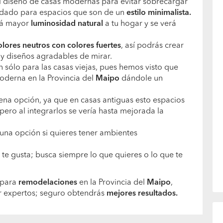
 diseño de casas modernas para evitar sobrecargar
dado para espacios que son de un
estilo minimalista.
rá mayor
luminosidad natural
a tu hogar y se verá
lores neutros con colores fuertes
, así podrás crear
y diseños agradables de mirar.
 sólo para las casas viejas, pues hemos visto que
moderna en la Provincia del
Maipo
dándole un
ena opción, ya que en casas antiguas esto espacios
ero al integrarlos se vería hasta mejorada la
 una opción si quieres tener ambientes
te gusta; busca siempre lo que quieres o lo que te
 para
remodelaciones
en la Provincia del
Maipo
,
r expertos; seguro obtendrás
mejores resultados.