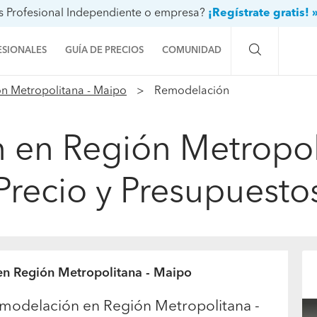
s Profesional Independiente o empresa?
¡Regístrate gratis! 
ESIONALES
GUÍA DE PRECIOS
COMUNIDAD
n Metropolitana - Maipo
Remodelación
Preguntas a la comunidad
Ideas y proyectos
 en Región Metropoli
Galería de fotos
Precio y Presupuesto
Procenter
en Región Metropolitana - Maipo
emodelación en Región Metropolitana -