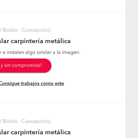
I Biobío - Concepción)
lar carpintería metálica
 e instalen algo similar a la imagen.
s y sin compromiso!
 Consigue trabajos como este
I Biobío - Concepción)
lar carpintería metálica