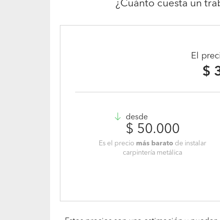
¿Cuánto cuesta un tra
El pre
$ 
desde
$ 50.000
Es el precio
más barato
de instalar
carpintería metálica