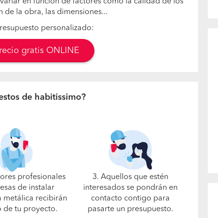
variar en función de factores como la calidad de los
n de la obra, las dimensiones...
resupuesto personalizado:
precio gratis ONLINE
estos de habitissimo?
jores profesionales
3. Aquellos que estén
esas de instalar
interesados se pondrán en
a metálica recibirán
contacto contigo para
o de tu proyecto.
pasarte un presupuesto.