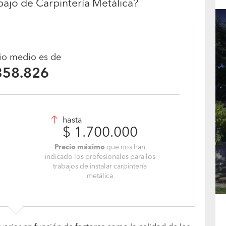
bajo de Carpintería Metálica?
cio medio es de
358.826
hasta
$ 1.700.000
Precio máximo
que nos han
indicado los profesionales para los
trabajos de instalar carpintería
metálica