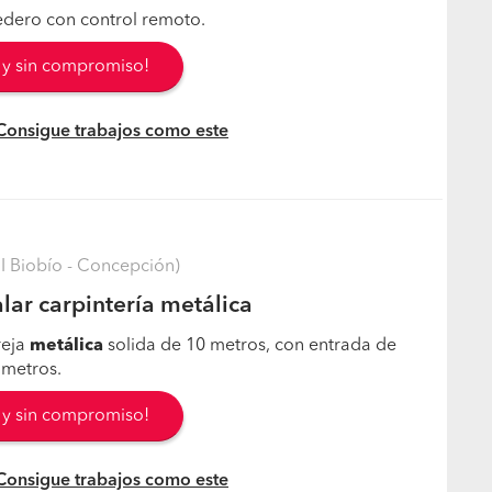
edero con control remoto.
s y sin compromiso!
 Consigue trabajos como este
I Biobío - Concepción)
lar carpintería metálica
reja
metálica
solida de 10 metros, con entrada de
 metros.
s y sin compromiso!
 Consigue trabajos como este