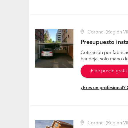
Coronel (Región VII
Presupuesto insta
Cotización por fabric
bandeja, solo mano de
¡Pide precio grati
¿Eres un profesional?
Coronel (Región VII