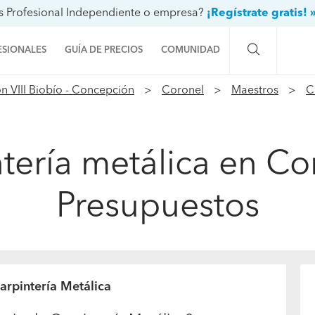
s Profesional Independiente o empresa?
¡Regístrate gratis! 
ESIONALES
GUÍA DE PRECIOS
COMUNIDAD
n VIII Biobío - Concepción
Coronel
Maestros
C
Preguntas a la comunidad
Ideas y proyectos
ntería metálica en Co
Galería de fotos
Presupuestos
Procenter
arpintería Metálica