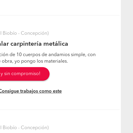
I Biobío - Concepción)
lar carpintería metálica
ación de 10 cuerpos de andamios simple, con
 obra, yo pongo los materiales.
s y sin compromiso!
 Consigue trabajos como este
I Biobío - Concepción)