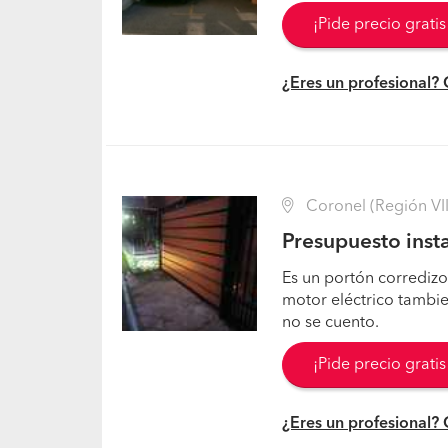
¡Pide precio grati
¿Eres un profesional?
Coronel (Región VII
Presupuesto insta
Es un portón corrediz
motor eléctrico tambien
no se cuento.
¡Pide precio grati
¿Eres un profesional?