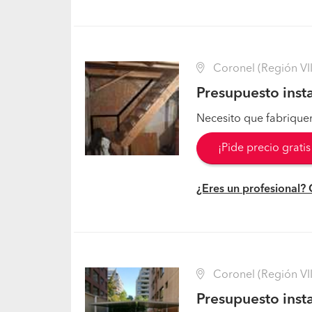
Coronel (Región VII
Presupuesto insta
Necesito que fabriquen
¡Pide precio grati
¿Eres un profesional?
Coronel (Región VII
Presupuesto insta