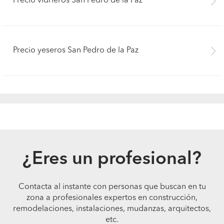
Precio vidrieros San Pedro de la Paz
Precio yeseros San Pedro de la Paz
¿Eres un profesional?
Contacta al instante con personas que buscan en tu
zona a profesionales expertos en construcción,
Pide presupuestos
remodelaciones, instalaciones, mudanzas, arquitectos,
etc.