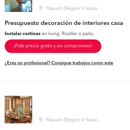
Papudo (Región V Valparaíso - Petorca)
Presupuesto decoración de interiores casa
Instalar
cortinas
en living. Rooller o paño.
¡Pide precio gratis y sin compromiso!
¿Eres un profesional? Consigue trabajos como este
Papudo (Región V Valparaíso - Petorca)