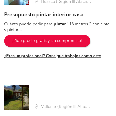
Huasco (Región III Atacama - Huasco)
Presupuesto pintar interior casa
Cuánto puedo pedir para
pintar
118 metros 2 con cinta
y pintura.
¡Pide precio gratis y sin compromiso!
¿Eres un profesional? Consigue trabajos como este
Vallenar (Región III Atacama - Huasco)