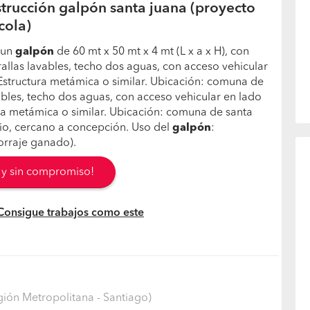
trucción galpón santa juana (proyecto
cola)
 un
galpón
de 60 mt x 50 mt x 4 mt (L x a x H), con
allas lavables, techo dos aguas, con acceso vehicular
Estructura metámica o similar. Ubicación: comuna de
avables, techo dos aguas, con acceso vehicular en lado
ra metámica o similar. Ubicación: comuna de santa
bio, cercano a concepción. Uso del
galpón
:
orraje ganado).
s y sin compromiso!
 Consigue trabajos como este
ión Metropolitana - Santiago)