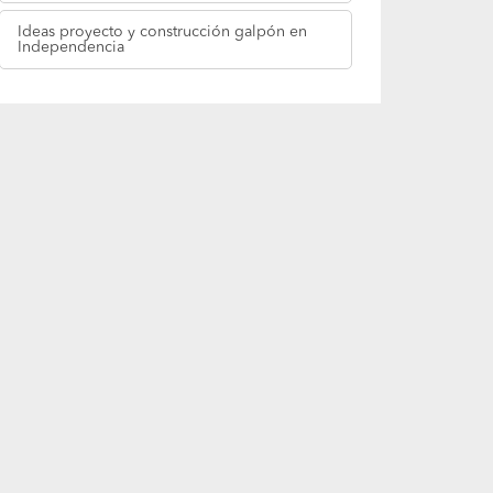
Fotos
proyecto y construcción galpón en
Independencia
Ideas
proyecto y construcción galpón en
Independencia