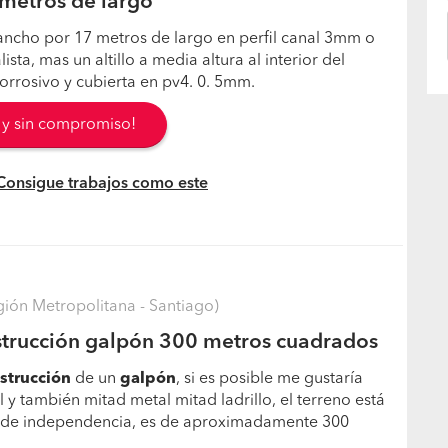
metros de largo
ncho por 17 metros de largo en perfil canal 3mm o
ista, mas un altillo a media altura al interior del
orrosivo y cubierta en pv4. 0. 5mm.
s y sin compromiso!
 Consigue trabajos como este
ión Metropolitana - Santiago)
strucción galpón 300 metros cuadrados
strucción
de un
galpón
, si es posible me gustaría
l y también mitad metal mitad ladrillo, el terreno está
 de independencia, es de aproximadamente 300