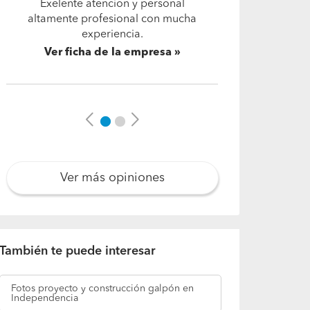
Un día ,quería trabajo de
carpintería un closet
empotrado,un familiar me dio su
numero y lo llame para el trabajo
a pesar que era domingo vino, y
su giro dice:…
Leer más
Ver ficha de la empresa
Previous
Next
Ver más opiniones
También te puede interesar