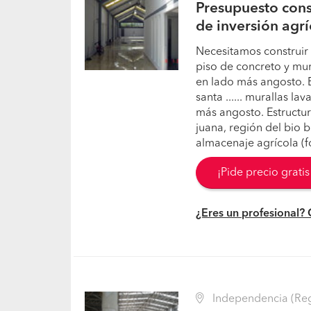
Presupuesto cons
de inversión agrí
Necesitamos construir
piso de concreto y mur
en lado más angosto. 
santa ...... murallas l
más angosto. Estructu
juana, región del bio 
almacenaje agrícola (f
¡Pide precio grati
¿Eres un profesional?
Independencia (Reg