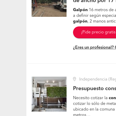
de ancho por 17 
Galpón
16 metros de a
a definir según especial
galpón
, 2 manos antic
¡Pide precio grati
¿Eres un profesional?
Independencia (Reg
Presupuesto con
Necesito cotizar la
con
cotizar lo sólo de meta
ubicado en la comuna
metros ...