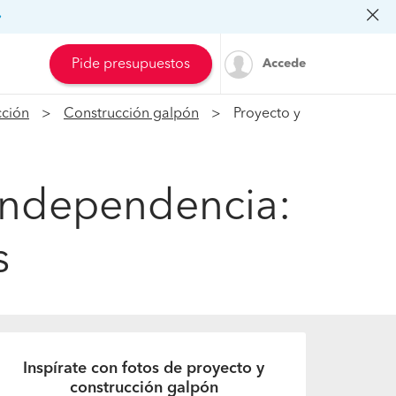
»
Pide presupuestos
Accede
cción
Construcción galpón
Proyecto y
 Independencia:
s
Inspírate con fotos de proyecto y
construcción galpón