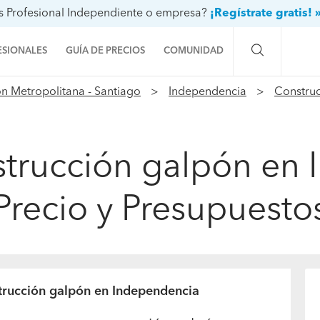
s Profesional Independiente o empresa?
¡Regístrate gratis! 
ESIONALES
GUÍA DE PRECIOS
COMUNIDAD
n Metropolitana - Santiago
Independencia
Constru
Preguntas a la comunidad
Ideas y proyectos
strucción galpón en
Galería de fotos
Precio y Presupuesto
Procenter
strucción galpón en Independencia