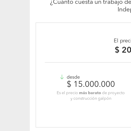
¿Cuánto cuesta un trabajo d
Inde
El pre
$ 2
desde
$ 15.000.000
Es el precio
más barato
de proyecto
y construcción galpón