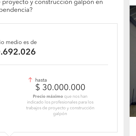
e proyecto y construcción galpón en
pendencia?
cio medio es de
0.692.026
hasta
$ 30.000.000
Precio máximo
que nos han
indicado los profesionales para los
trabajos de proyecto y construcción
galpón