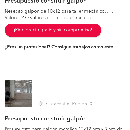
Presupuesto construir galpón
Nesecito galpon de 10x12 para taller mecánico. . . .
Valores ? O valores de solo ka estructura.
¡Pide precio gratis y sin compromiso!
¿Eres un profesional? Consigue trabajos como este
Curacautín (Región IX La Araucanía - Malleco)
Presupuesto construir galpón
Presupuesto para galpon metalico 12x12 mts y 3 mts de