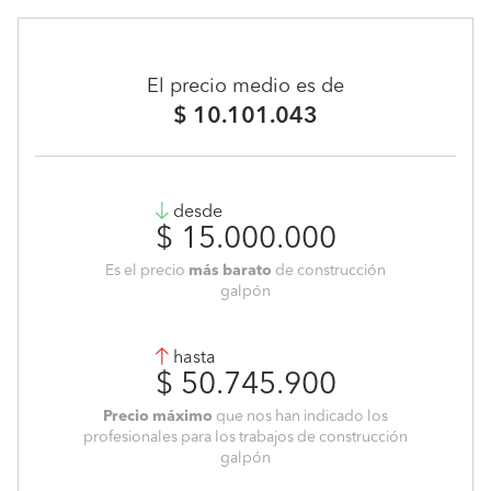
El precio medio es de
$ 10.101.043
desde
$ 15.000.000
Es el precio
más barato
de construcción
galpón
hasta
$ 50.745.900
Precio máximo
que nos han indicado los
profesionales para los trabajos de construcción
galpón