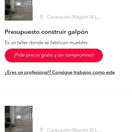
Curacautín (Región IX La Araucanía - Malleco)
Presupuesto construir galpón
Es un taller donde se fabrican muebles.
¡Pide precio gratis y sin compromiso!
¿Eres un profesional? Consigue trabajos como este
Curacautín (Región IX La Araucanía - Malleco)