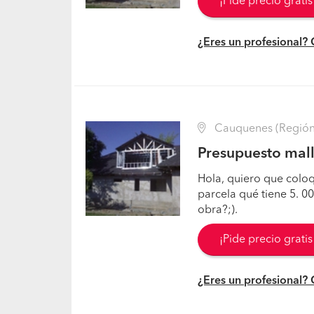
¡Pide precio grati
¿Eres un profesional?
Cauquenes (Región 
Presupuesto mall
Hola, quiero que coloq
parcela qué tiene 5. 
obra?;).
¡Pide precio grati
¿Eres un profesional?