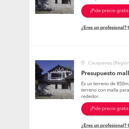
¡Pide precio grati
¿Eres un profesional?
Cauquenes (Región 
Presupuesto mall
Es un terreno de 850m2
terreno con malla para
rededor.
¡Pide precio grati
¿Eres un profesional?