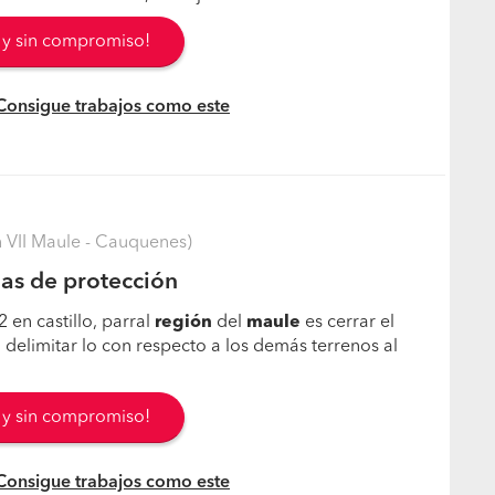
s y sin compromiso!
 Consigue trabajos como este
VII Maule - Cauquenes)
as de protección
 en castillo, parral
región
del
maule
es cerrar el
 delimitar lo con respecto a los demás terrenos al
s y sin compromiso!
 Consigue trabajos como este