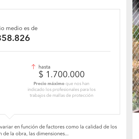
cio medio es de
358.826
hasta
$ 1.700.000
Precio máximo
que nos han
indicado los profesionales para los
trabajos de mallas de protección
variar en función de factores como la calidad de los
n de la obra, las dimensiones...