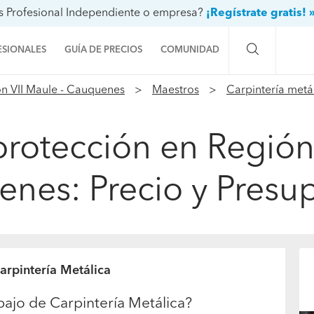
s Profesional Independiente o empresa?
¡Regístrate gratis! 
ESIONALES
GUÍA DE PRECIOS
COMUNIDAD
n VII Maule - Cauquenes
Maestros
Carpintería metá
Preguntas a la comunidad
Ideas y proyectos
protección en Región 
Galería de fotos
nes: Precio y Presu
Procenter
arpintería Metálica
bajo de Carpintería Metálica?