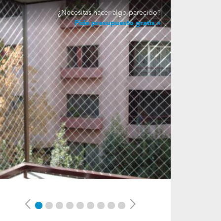
¿Necesitas hacer algo parecido?
Pide presupuesto gratis
Previous
Next