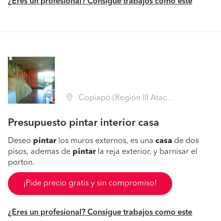
¿Eres un profesional? Consigue trabajos como este
Copiapó (Región III Atacama - Copiapó)
Presupuesto pintar interior casa
Deseo
pintar
los muros externos, es una
casa
de dos
pisos, ademas de
pintar
la reja exterior, y barnisar el
porton.
¡Pide precio gratis y sin compromiso!
¿Eres un profesional? Consigue trabajos como este