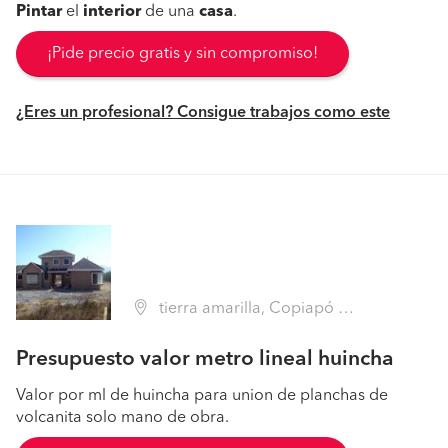
Pintar
el
interior
de una
casa
.
¡Pide precio gratis y sin compromiso!
¿Eres un profesional? Consigue trabajos como este
tierra amarilla, Copiapó (Región III Atacama - Copiapó)
Presupuesto valor metro lineal huincha
Valor por ml de huincha para union de planchas de
volcanita solo mano de obra.