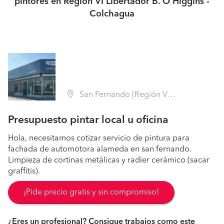
pintores en Región VI Libertador B. O'Higgins -
Colchagua
San Fernando (Región VI Libertador B. O'Higgins - Colchagua)
Presupuesto pintar local u oficina
Hola, necesitamos cotizar servicio de pintura para
fachada de automotora alameda en san fernando.
Limpieza de cortinas metálicas y radier cerámico (sacar
graffitis).
¡Pide precio gratis y sin compromiso!
¿Eres un profesional? Consigue trabajos como este