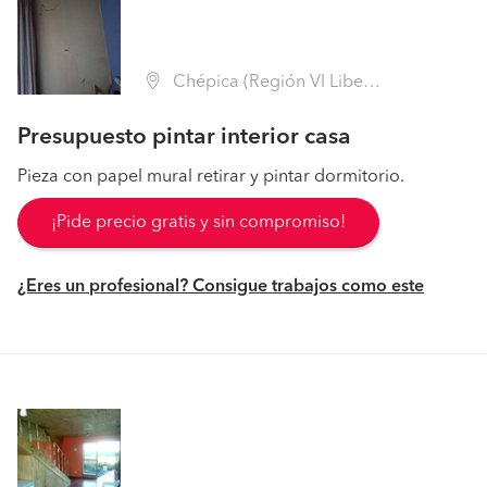
Chépica (Región VI Libertador B. O'Higgins - Colchagua)
Presupuesto pintar interior casa
Pieza con papel mural retirar y pintar dormitorio.
¡Pide precio gratis y sin compromiso!
¿Eres un profesional? Consigue trabajos como este