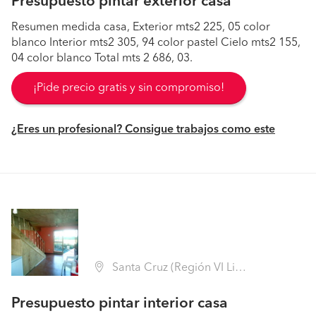
Presupuesto pintar exterior casa
Resumen medida casa, Exterior mts2 225, 05 color
blanco Interior mts2 305, 94 color pastel Cielo mts2 155,
04 color blanco Total mts 2 686, 03.
¡Pide precio gratis y sin compromiso!
¿Eres un profesional? Consigue trabajos como este
Santa Cruz (Región VI Libertador B. O'Higgins - Colchagua)
Presupuesto pintar interior casa