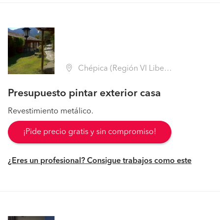
Chépica (Región VI Libertador B. O'Higgins - Colchagua)
Presupuesto pintar exterior casa
Revestimiento metálico.
¡Pide precio gratis y sin compromiso!
¿Eres un profesional? Consigue trabajos como este