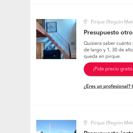
Pirque (Región Metr
Presupuesto otro
Quisiera saber cuánto s
de largo y 1, 30 de alto
queda en pirque.
¡Pide precio grati
¿Eres un profesional?
Pirque (Región Metr