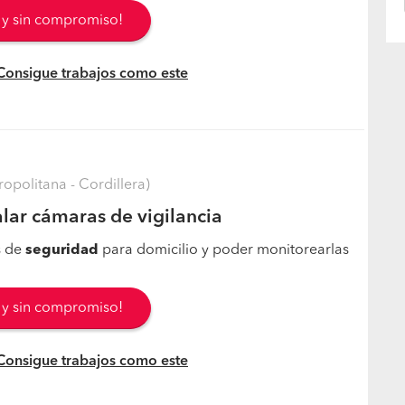
s y sin compromiso!
 Consigue trabajos como este
opolitana - Cordillera)
alar cámaras de vigilancia
s de
seguridad
para domicilio y poder monitorearlas
s y sin compromiso!
 Consigue trabajos como este