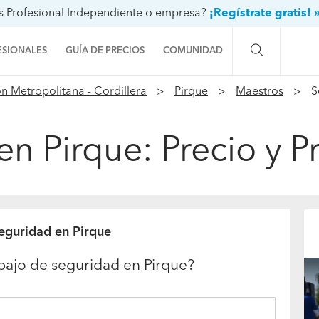
s Profesional Independiente o empresa?
¡Regístrate gratis! 
ESIONALES
GUÍA DE PRECIOS
COMUNIDAD
n Metropolitana - Cordillera
Pirque
Maestros
S
Preguntas a la comunidad
Ideas y proyectos
n Pirque: Precio y 
Galería de fotos
Procenter
seguridad en Pirque
bajo de seguridad en Pirque?