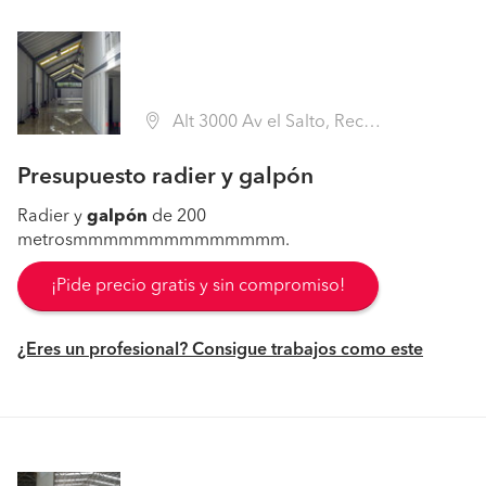
Alt 3000 Av el Salto, Recoleta (Región Metropolitana - Santiago)
Presupuesto radier y galpón
Radier y
galpón
de 200
metrosmmmmmmmmmmmmmm.
¡Pide precio gratis y sin compromiso!
¿Eres un profesional? Consigue trabajos como este