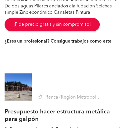
Las medidas son 33 mt x 20 mt 660 m2 la altura es 7 mt
De dos aguas Pilares anclados ala fudacion Selchas
simple Zinc económico Canaletas Pintura
¡Pide precio gratis y sin compromiso!
¿Eres un profesional? Consigue trabajos como este
Renca (Región Metropolitana - Santiago)
Presupuesto hacer estructura metálica
para galpón