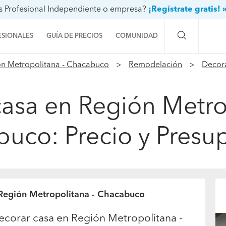
s Profesional Independiente o empresa?
¡Regístrate gratis! 
ESIONALES
GUÍA DE PRECIOS
COMUNIDAD
n Metropolitana - Chacabuco
Remodelación
Decor
Preguntas a la comunidad
Ideas y proyectos
asa en Región Metro
Galería de fotos
uco: Precio y Presu
Procenter
 Región Metropolitana - Chacabuco
ecorar casa en Región Metropolitana -