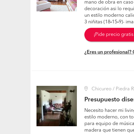
mano de obra en caso d
decoración asi lo requi
un estilo moderno cali
3 niñitas (18
-
15
-
9)- ima
¡Pide precio grati
¿Eres un profesional?
Chicureo / Piedra 
Presupuesto dise
Necesito hacer mi livi
estilo moderno, con t
para equipo de música 
madera que tienen que