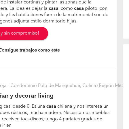
e instalar cortinas y pintar las zonas que la
era. La idea es dejar la
casa
, como
casa
piloto, con
do y las habitaciones fuera de la matrimonial son de
genes adjunta estilo dormitorio hijas.
s y sin compromiso!
 Consigue trabajos como este
Roja - Condominio Polo de Manquehue, Colina (Región Metro
ñar y decorar living
ng casi desde 0. Es una
casa
chilena y nos interesa un
oques rústicos, mucha madera. Necesitamos muebles
receiver, tocadiscos, tengo 4 parlates grades de
 ir en