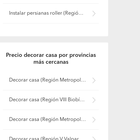
Instalar persianas roller (Región Metropolitana - Chacabuco)
Precio decorar casa por provincias
más cercanas
Decorar casa (Región Metropolitana - Santiago)
Decorar casa (Región VIII Biobío - Bío-Bío)
Decorar casa (Región Metropolitana - Cordillera)
Decorar casa (Región V Valparaíso - San Felipe de Aconcagua)