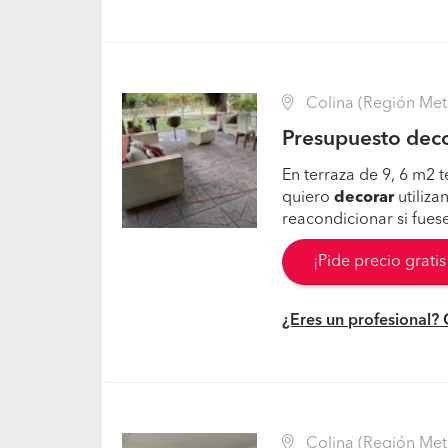
Colina (Región Met
Presupuesto deco
En terraza de 9, 6 m2
quiero
decorar
utiliz
reacondicionar si fues
¡Pide precio grati
¿Eres un profesional?
Colina (Región Met