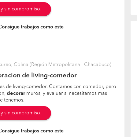
s y sin compromiso!
 Consigue trabajos como este
cureo, Colina (Región Metropolitana - Chacabuco)
oracion de living-comedor
es de living
-
comedor. Contamos con comedor, pero
on,
decorar
muros, y evaluar si necesitamos mas
ue tenemos.
s y sin compromiso!
 Consigue trabajos como este