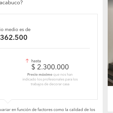
acabuco?
cio medio es de
.362.500
hasta
$ 2.300.000
Precio máximo
que nos han
indicado los profesionales para los
trabajos de decorar casa
variar en función de factores como la calidad de los