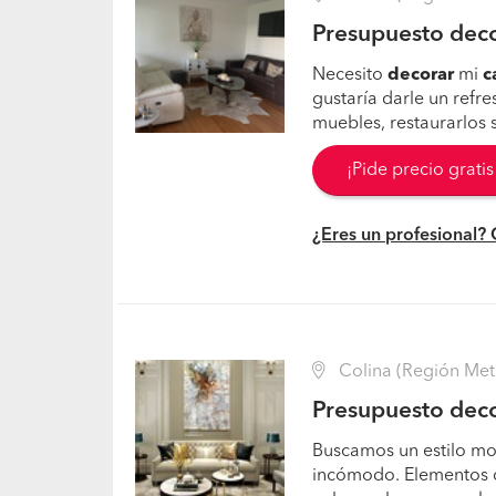
Presupuesto deco
Necesito
decorar
mi
c
gustaría darle un refr
muebles, restaurarlos s
¡Pide precio grati
¿Eres un profesional?
Colina (Región Met
Presupuesto deco
Buscamos un estilo mo
incómodo. Elementos d