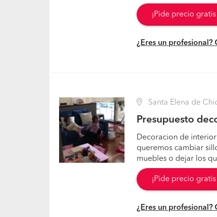
¡Pide precio grati
¿Eres un profesional?
Santa Elena de Chi
Presupuesto dec
Decoracion de interior
queremos cambiar sill
muebles o dejar los q
¡Pide precio grati
¿Eres un profesional?