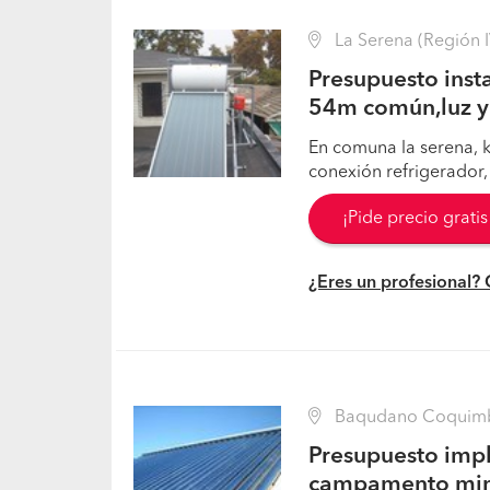
La Serena (Región I
Presupuesto inst
54m común,luz y
En comuna la serena, k
conexión refrigerador, 
¡Pide precio grati
¿Eres un profesional?
Baqudano Coquimbo
Presupuesto imp
campamento mi