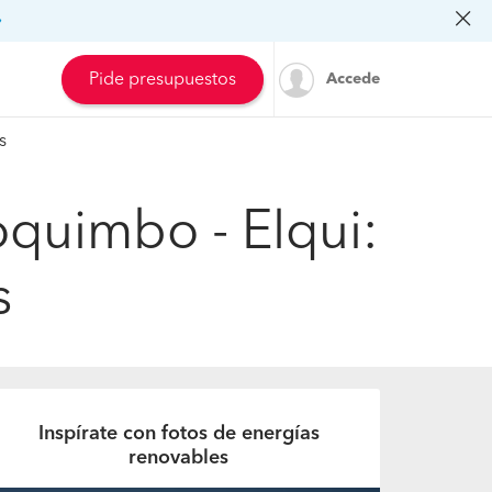
»
Pide presupuestos
Accede
s
oquimbo - Elqui:
s
Inspírate con fotos de energías
renovables