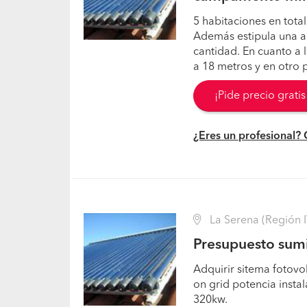
5 habitaciones en tota
Además estipula una a
cantidad. En cuanto a 
a 18 metros y en otro 
¡Pide precio grati
¿Eres un profesional?
La Serena (Región I
Presupuesto sumi
Adquirir sitema fotovo
on grid potencia insta
320kw.