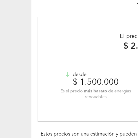
El pre
$ 2
desde
$ 1.500.000
Es el precio
más barato
de energías
renovables
Estos precios son una estimación y pueden 