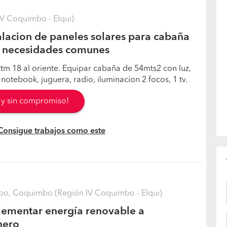
V Coquimbo - Elqui)
alacion de paneles solares para cabaña
 necesidades comunes
tm 18 al oriente. Equipar cabaña de 54mts2 con luz,
notebook, juguera, radio, iluminacion 2 focos, 1 tv.
s y sin compromiso!
 Consigue trabajos como este
, Coquimbo (Región IV Coquimbo - Elqui)
lementar energía renovable a
nero