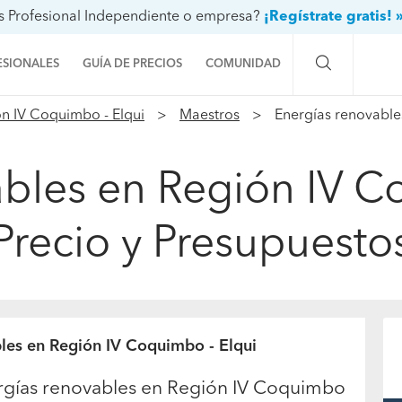
s Profesional Independiente o empresa?
¡Regístrate gratis! 
ESIONALES
GUÍA DE PRECIOS
COMUNIDAD
n IV Coquimbo - Elqui
Maestros
Energías renovable
Preguntas a la comunidad
Ideas y proyectos
bles en Región IV C
Galería de fotos
Precio y Presupuesto
Procenter
bles en Región IV Coquimbo - Elqui
ergías renovables en Región IV Coquimbo