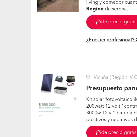
living y comedor cuant
Región
de serena.
¡Pide precio grati
¿Eres un profesional?
Vicuña (Región IV 
Presupuesto panel
Kit solar fotovoltaico 
200watt 12 volt 1cont
3000w 12 v 1 batería d
positivos y negativos 
¡Pide precio grati