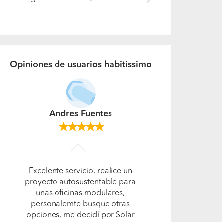
Opiniones de usuarios habitissimo
Maria Jose Vargas
Excelente empresa muy
responsable , el servicio de
instalación de paneles fue de mi
absoluta conformidad , se
cumplieron muy bien los plazos ,