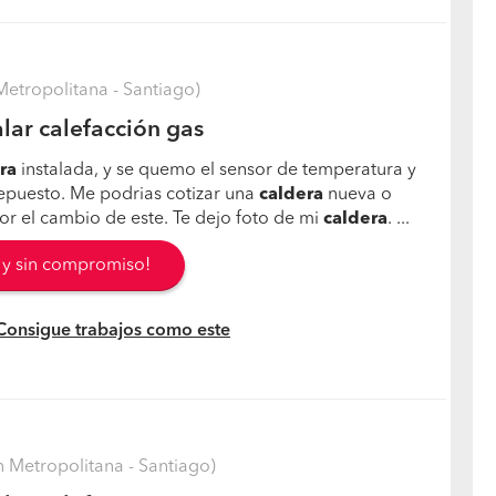
etropolitana - Santiago)
lar calefacción gas
ra
instalada, y se quemo el sensor de temperatura y
epuesto. Me podrias cotizar una
caldera
nueva o
nsor el cambio de este. Te dejo foto de mi
caldera
. ...
s y sin compromiso!
 Consigue trabajos como este
 Metropolitana - Santiago)