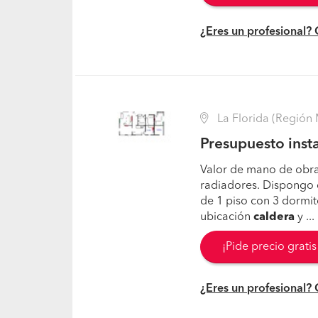
¿Eres un profesional?
La Florida (Región 
Presupuesto insta
Valor de mano de obra
radiadores. Dispongo d
de 1 piso con 3 dormito
ubicación
caldera
y ...
¡Pide precio grati
¿Eres un profesional?