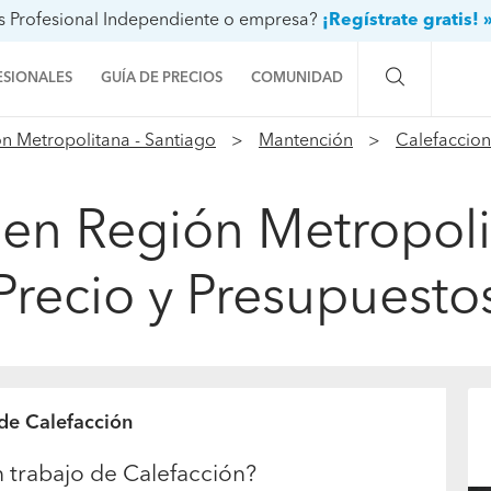
s Profesional Independiente o empresa?
¡Regístrate gratis! 
ESIONALES
GUÍA DE PRECIOS
COMUNIDAD
n Metropolitana - Santiago
Mantención
Calefaccion
Preguntas a la comunidad
Ideas y proyectos
a en Región Metropoli
Galería de fotos
Precio y Presupuesto
Procenter
 de Calefacción
 trabajo de Calefacción?