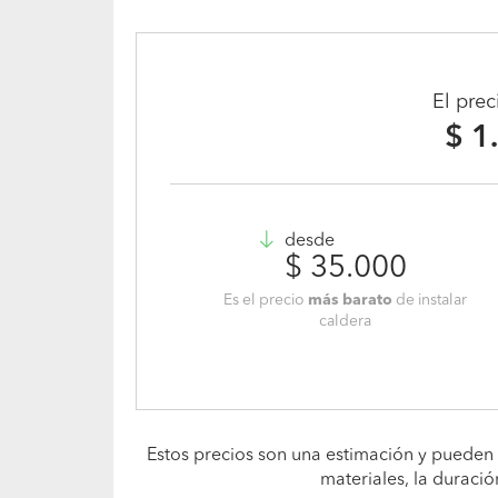
El pre
$ 1
desde
$ 35.000
Es el precio
más barato
de instalar
caldera
Estos precios son una estimación y pueden 
materiales, la duració