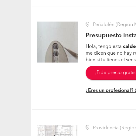
Peñalolén (Región M
Presupuesto insta
Hola, tengo esta
calde
me dicen que no hay r
bien si tu tienes el se
¡Pide precio grati
¿Eres un profesional?
Providencia (Región