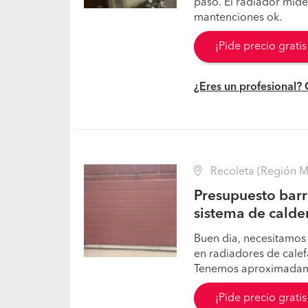
paso. El radiador mid
mantenciones ok.
¡Pide precio grati
¿Eres un profesional?
Recoleta (Región Me
Presupuesto barr
sistema de calde
Buen dia, necesitamos
en radiadores de calef
Tenemos aproximadame
¡Pide precio grati