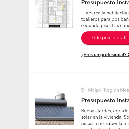
Presupuesto insta
... abarca la habitación
toalleros para dos bañ
segundo piso. Las con
¡Pide precio grati
¿Eres un profesional?
Maipú (Región Metr
Presupuesto insta
Buenas tardes, agradec
solar en la vivienda. 
necesito es saber la 