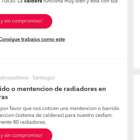
e 70x50. La
caldera
funciona muy bien y está con sus
s y sin compromiso!
 Consigue trabajos como este
tropolitana - Santiago)
ido o mentencion de radiadores en
ras
 por favor que nos coticen una mantencion o barrido
accion (sistema de calderas) para nuestro cesfam.
nte 80 radiadores.
s y sin compromiso!