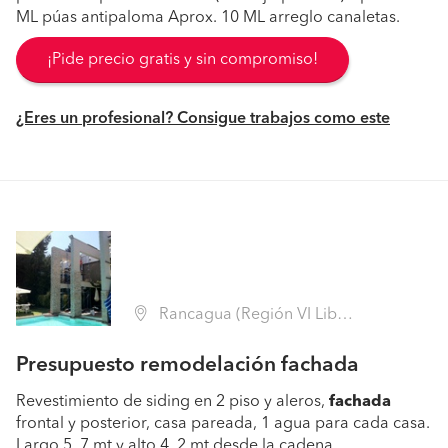
ML púas antipaloma Aprox. 10 ML arreglo canaletas.
¡Pide precio gratis y sin compromiso!
¿Eres un profesional? Consigue trabajos como este
Rancagua (Región VI Libertador B. O'Higgins - Cachapoal)
Presupuesto remodelación fachada
Revestimiento de siding en 2 piso y aleros,
fachada
frontal y posterior, casa pareada, 1 agua para cada casa.
Largo 5. 7 mt y alto 4. 2 mt desde la cadena.