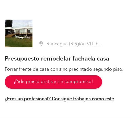
Rancagua (Región VI Libertador B. O'Higgins - Cachapoal)
Presupuesto remodelar fachada casa
Forrar frente de casa con zinc precintado segundo piso.
¡Pide precio gratis y sin compromiso!
¿Eres un profesional? Consigue trabajos como este