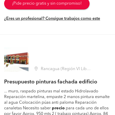
¡Pide precio gratis y sin compromiso!
¿Eres un profesional? Consigue trabajos como este
Rancagua (Región VI Libertador B. O'Higgins - Cachapoal)
Presupuesto pinturas fachada edificio
... muro, raspado pinturas mal estado Hidrolavado
Reparación martelina, empaste 2 manos pintura esmalte
al agua Colocación púas anti paloma Reparación
canaletas Necesito saber
precio
para cada uno de ellos
por favor Aprox. 950 mts 2 ( trabajo pinturas) Aprox. 84