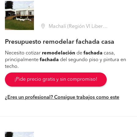
Machalí (Región VI Libertador B. O'Higgins - Cachapoal)
Presupuesto remodelar fachada casa
Necesito cotizar
remodelación
de
fachada
casa,
principalmente
fachada
del segundo piso y pintura en
techo.
¡Pide precio gratis y sin compromiso!
¿Eres un profesional? Consigue trabajos como este