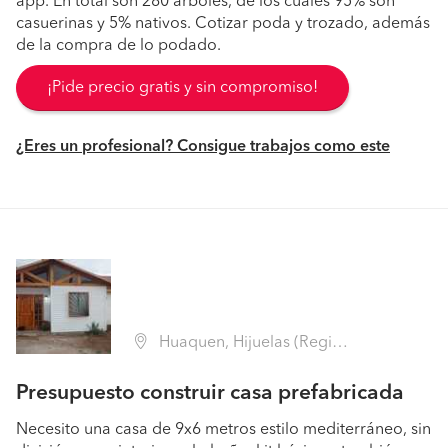
app. En total son 280 árboles, de los cuales 95% son
casuerinas y 5% nativos. Cotizar poda y trozado, además
de la compra de lo podado.
¡Pide precio gratis y sin compromiso!
¿Eres un profesional? Consigue trabajos como este
Huaquen, Hijuelas (Región V Valparaíso - Quillota)
Presupuesto construir casa prefabricada
Necesito una casa de 9x6 metros estilo mediterráneo, sin