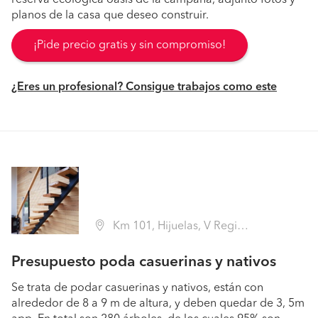
reserva ecológica oasis de la campana, adjunto fotos y
planos de la casa que deseo construir.
¡Pide precio gratis y sin compromiso!
¿Eres un profesional? Consigue trabajos como este
Km 101, Hijuelas, V Región, Hijuelas (Región V Valparaíso - Quillota)
Presupuesto poda casuerinas y nativos
Se trata de podar casuerinas y nativos, están con
alrededor de 8 a 9 m de altura, y deben quedar de 3, 5m