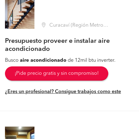
Curacaví (Región Metropolitana - Melipilla)
Presupuesto proveer e instalar aire
acondicionado
Busco
aire
acondicionado
de 12mil btu inverter.
¡Pide precio gratis y sin compromiso!
¿Eres un profesional? Consigue trabajos como este