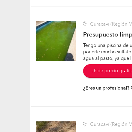
Curacaví (Región Me
Presupuesto limp
Tengo una piscina de u
ponerle mucho sulfato 
agua al pasto, ya que 
¡Pide precio grati
¿Eres un profesional?
Curacaví (Región Me