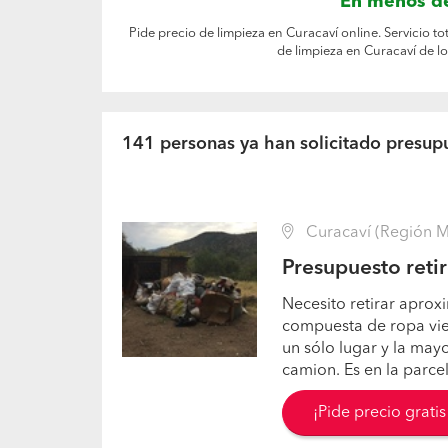
En menos de
Pide precio de limpieza en Curacaví online. Servicio 
de limpieza en Curacaví de l
141 personas ya han solicitado presup
Curacaví (Región Me
Presupuesto reti
Necesito retirar apr
compuesta de ropa viej
un sólo lugar y la may
camion. Es en la parce
¡Pide precio grati