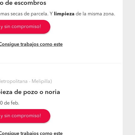
ro de escombros
ramas secas de parcela. Y
limpieza
de la misma zona.
s y sin compromiso!
 Consigue trabajos como este
tropolitana - Melipilla)
ieza de pozo o noria
0 de feb.
s y sin compromiso!
 Consigue trabajos como este