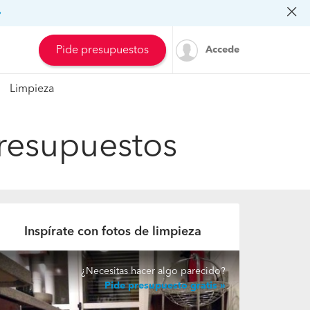
»
Pide presupuestos
Accede
Limpieza
Presupuestos
Inspírate con fotos de limpieza
¿Necesitas hacer algo parecido?
Pide presupuesto gratis