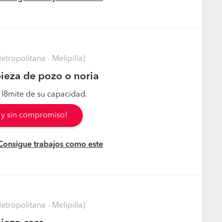
tropolitana - Melipilla)
ieza de pozo o noria
l l8mite de su capacidad.
s y sin compromiso!
 Consigue trabajos como este
tropolitana - Melipilla)