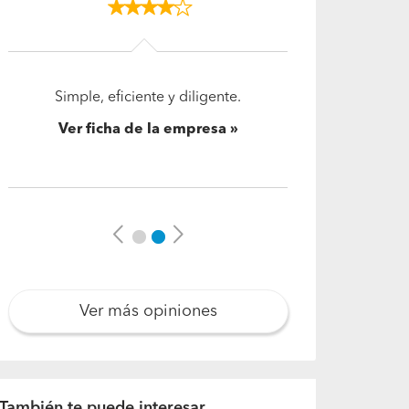
Quedaron de enviar un
presupuesto que aún no llega, Si
me llamaron para saber que
necesitaba.
Ver ficha de la empresa
Previous
Next
Ver más opiniones