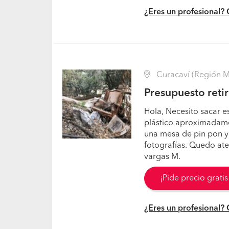
¿Eres un profesional?
Curacaví (Región Me
Presupuesto reti
Hola, Necesito sacar 
plástico aproximadamen
una mesa de pin pon y 
fotografías. Quedo aten
vargas M.
¡Pide precio grati
¿Eres un profesional?