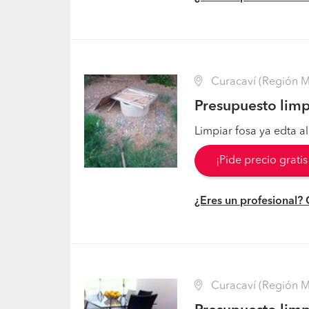
Curacaví (Región Me
Presupuesto limp
Limpiar fosa ya edta a
¡Pide precio grati
¿Eres un profesional?
Curacaví (Región Me