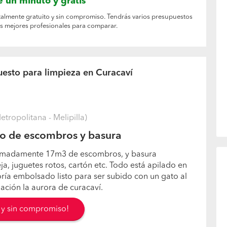
 un minuto y gratis
totalmente gratuito y sin compromiso. Tendrás varios presupuestos
os mejores profesionales para comparar.
uesto para limpieza en Curacaví
tropolitana - Melipilla)
ro de escombros y basura
oximadamente 17m3 de escombros, y basura
a, juguetes rotos, cartón etc. Todo está apilado en
oría embolsado listo para ser subido con un gato al
lación la aurora de curacaví.
s y sin compromiso!