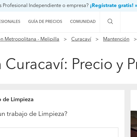
s Profesional Independiente o empresa?
¡Regístrate gratis! 
ESIONALES
GUÍA DE PRECIOS
COMUNIDAD
n Metropolitana - Melipilla
Curacaví
Mantención
Preguntas a la comunidad
Ideas y proyectos
 Curacaví: Precio y 
Galería de fotos
Procenter
o de Limpieza
un trabajo de Limpieza?