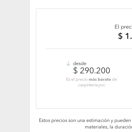
El pre
$ 1
desde
$ 290.200
Es el precio
más barato
de
carpintería pvc
Estos precios son una estimación y pueden 
materiales, la duració