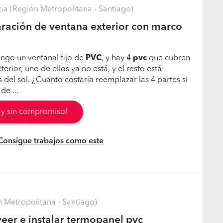
ia (Región Metropolitana - Santiago)
ración de ventana exterior con marco
ngo un ventanal fijo de
PVC
, y hay 4
pvc
que cubren
erior, uno de ellos ya no está, y el resto está
del sol. ¿Cuanto costaría reemplazar las 4 partes si
de ...
s y sin compromiso!
 Consigue trabajos como este
 Metropolitana - Santiago)
eer e instalar termopanel pvc