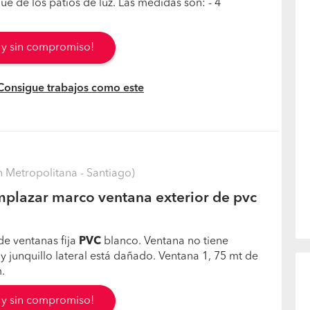
 que de los patios de luz. Las medidas son: - 4
s y sin compromiso!
 Consigue trabajos como este
 Metropolitana - Santiago)
plazar marco ventana exterior de pvc
e ventanas fija
PVC
blanco. Ventana no tiene
 y junquillo lateral está dañado. Ventana 1, 75 mt de
.
s y sin compromiso!