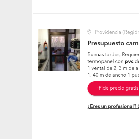
Providencia (Región
Presupuesto cam
Buenas tardes, Requie
termopanel con
pvc
de
1 vental de 2, 3 m de a
1, 40 m de ancho 1 pu
¡Pide precio grati
¿Eres un profesional?