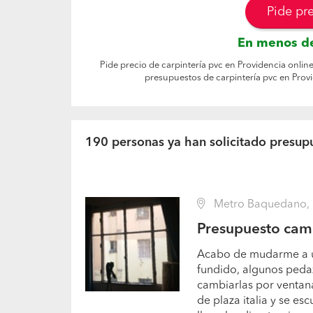
Pide pr
En menos de
Pide precio de carpintería pvc en Providencia online
presupuestos de carpintería pvc en Prov
190 personas ya han solicitado presupu
Metro Baquedano, P
Presupuesto cam
Acabo de mudarme a un
fundido, algunos pedaz
cambiarlas por venta
de plaza italia y se es