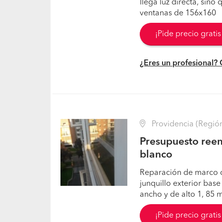
llega luz directa, sino
ventanas de 156x160
¡Pide precio grati
¿Eres un profesional?
Providencia (Región
Presupuesto reem
blanco
Reparación de marco d
junquillo exterior base
ancho y de alto 1, 85 m
¡Pide precio grati