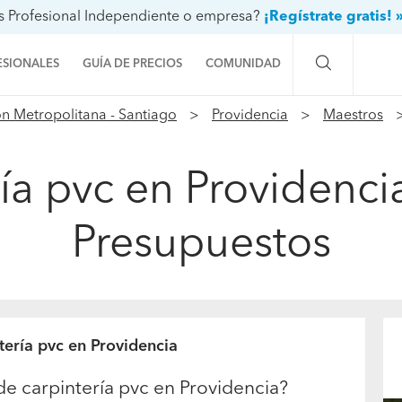
s Profesional Independiente o empresa?
¡Regístrate gratis! 
ESIONALES
GUÍA DE PRECIOS
COMUNIDAD
n Metropolitana - Santiago
Providencia
Maestros
Preguntas a la comunidad
Ideas y proyectos
ía pvc en Providencia
Galería de fotos
Presupuestos
Procenter
tería pvc en Providencia
de carpintería pvc en Providencia?