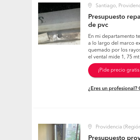
Santiago, Providenc
Presupuesto repa
de pvc
En mi departamento te
a lo largo del marco ext
quemado por los rayos 
el vental mide 1, 75 mt 
¡Pide precio grati
¿Eres un profesional?
Providencia (Región
Presupuesto prov