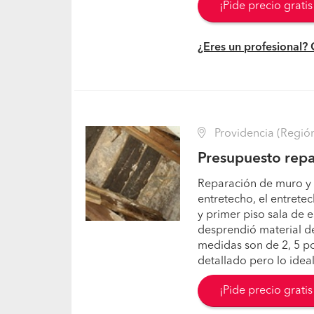
¡Pide precio grati
¿Eres un profesional?
Providencia (Región
Presupuesto repa
Reparación de muro y 
entretecho, el entrete
y primer piso sala de 
desprendió material de
medidas son de 2, 5 p
detallado pero lo ideal
¡Pide precio grati