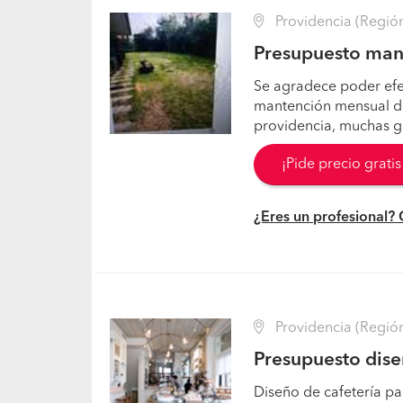
Providencia (Región
Presupuesto mant
Se agradece poder efec
mantención mensual de
providencia, muchas g
¡Pide precio grati
¿Eres un profesional?
Providencia (Región
Presupuesto diseñ
Diseño de cafetería pa