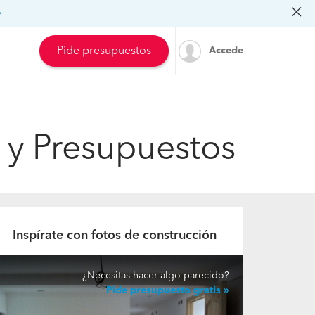
»
Pide presupuestos
Accede
 y Presupuestos
Inspírate con fotos de construcción
¿Necesitas hacer algo parecido?
Pide presupuesto gratis