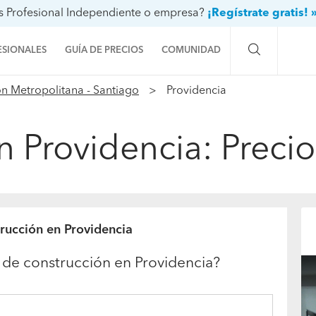
s Profesional Independiente o empresa?
¡Regístrate gratis! 
ESIONALES
GUÍA DE PRECIOS
COMUNIDAD
n Metropolitana - Santiago
Providencia
Preguntas a la comunidad
Ideas y proyectos
n Providencia: Precio
Galería de fotos
Procenter
trucción en Providencia
 de construcción en Providencia?