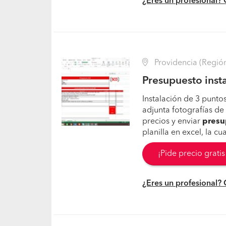
¿Eres un profesional?
Providencia (Región
Presupuesto insta
Instalación de 3 punto
adjunta fotografías de 
precios y enviar
presu
planilla en excel, la c
¡Pide precio grati
¿Eres un profesional?