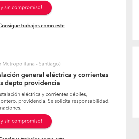
s y sin compromiso!
 Consigue trabajos como este
 Metropolitana - Santiago)
lación general eléctrica y corrientes
s depto providencia
talación eléctrica y corrientes débiles,
ntero, providencia. Se solicita responsabilidad,
inaciones.
s y sin compromiso!