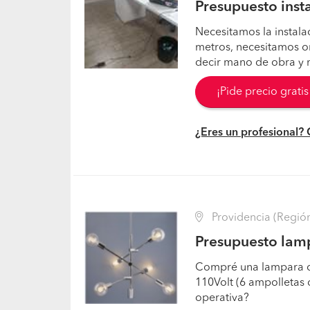
Presupuesto inst
Necesitamos la instala
metros, necesitamos or
decir mano de obra y 
¡Pide precio grati
¿Eres un profesional?
Providencia (Región
Presupuesto lamp
Compré una lampara co
110Volt (6 ampolletas d
operativa?