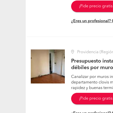
¡Pide precio grati
¿Eres un profesional?
Providencia (Región
Presupuesto insta
débiles por muro
Canalizar por muros ins
departamento clovis mo
rapidez y buenas term
¡Pide precio grati