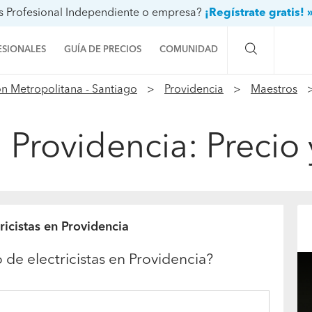
s Profesional Independiente o empresa?
¡Regístrate gratis! 
ESIONALES
GUÍA DE PRECIOS
COMUNIDAD
n Metropolitana - Santiago
Providencia
Maestros
Preguntas a la comunidad
Ideas y proyectos
en Providencia: Precio
Galería de fotos
Procenter
ricistas en Providencia
 de electricistas en Providencia?