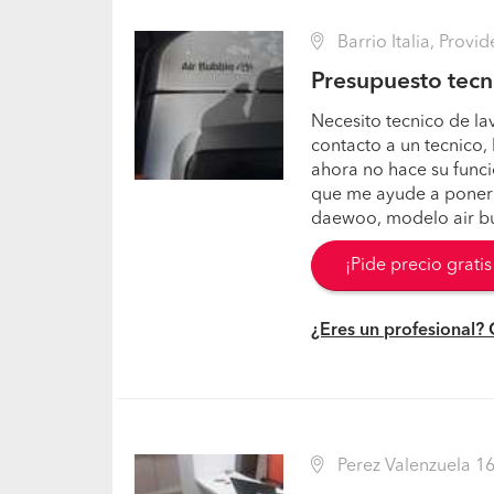
Barrio Italia, Provi
Presupuesto tecn
Necesito tecnico de la
contacto a un tecnico,
ahora no hace su func
que me ayude a poner 
daewoo, modelo air bu
¡Pide precio grati
¿Eres un profesional?
Perez Valenzuela 16