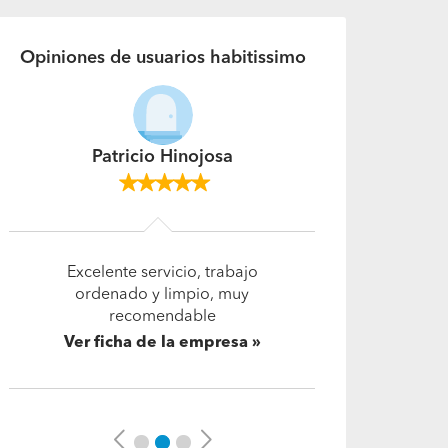
Opiniones de usuarios habitissimo
Claudio Escanella
Profesionalismo máximo! muy
buen trabajo en la mantención
del equipo. Me aclaró todas mis
dudas, con honestidad y sin
engaños.
Ver ficha de la empresa