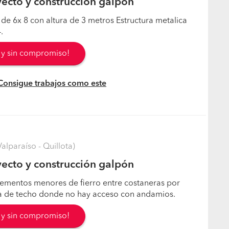
ecto y construcción galpón
de 6x 8 con altura de 3 metros Estructura metalica
.
s y sin compromiso!
 Consigue trabajos como este
alparaíso - Quillota)
ecto y construcción galpón
elementos menores de fierro entre costaneras por
a de techo donde no hay acceso con andamios.
s y sin compromiso!