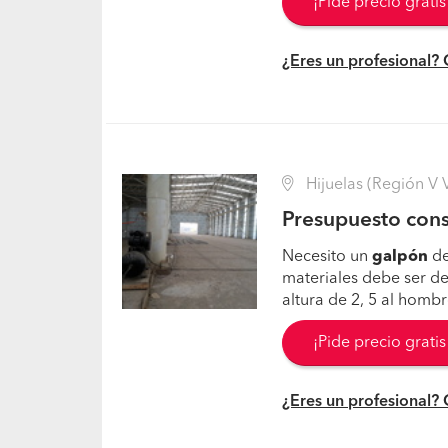
¡Pide precio grati
¿Eres un profesional?
Hijuelas (Región V V
Presupuesto cons
Necesito un
galpón
de
materiales debe ser d
altura de 2, 5 al hombr
¡Pide precio grati
¿Eres un profesional?