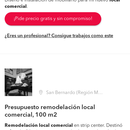
Diseño e instalación de mobiliario para mi nuevo
local
comercial
.
¡Pide precio gratis y sin compromiso!
¿Eres un profesional? Consigue trabajos como este
San Bernardo (Región Metropolitana - Maipo)
Presupuesto remodelación local
comercial, 100 m2
Remodelación
local
comercial
en strip center. Destinó