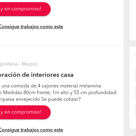
s y sin compromiso!
 Consigue trabajos como este
politana - Maipo)
ración de interiores casa
r una comoda de 4 cajones material melamina
 Medidas 80cm frente, 1m alto y 55 cm profundidad.
urquesa envejecido Se puede cotizar?
s y sin compromiso!
 Consigue trabajos como este