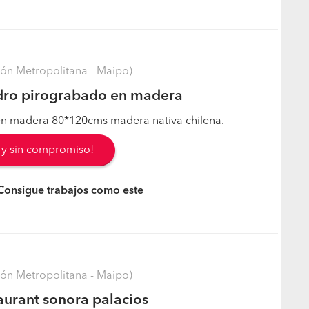
ón Metropolitana - Maipo)
dro pirograbado en madera
n madera 80*120cms madera nativa chilena.
s y sin compromiso!
 Consigue trabajos como este
ón Metropolitana - Maipo)
aurant sonora palacios