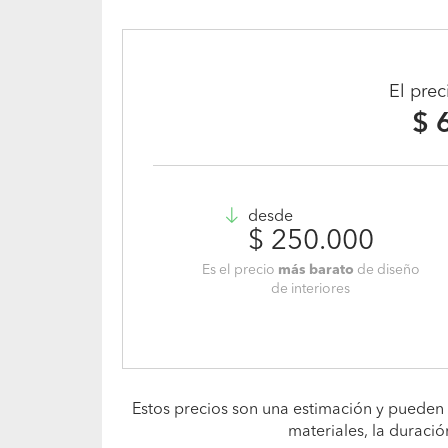
El pre
$ 
desde
$ 250.000
Es el precio
más barato
de diseño
de interiores
Estos precios son una estimación y pueden 
materiales, la duració