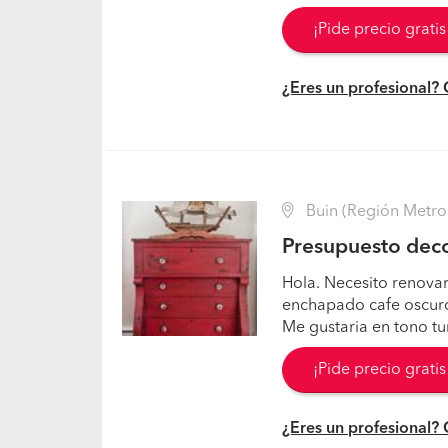
¡Pide precio grati
¿Eres un profesional?
Buin (Región Metro
Presupuesto deco
Hola. Necesito renova
enchapado cafe oscuro
Me gustaria en tono t
¡Pide precio grati
¿Eres un profesional?