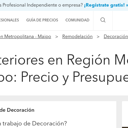
s Profesional Independiente o empresa?
¡Regístrate gratis! 
ESIONALES
GUÍA DE PRECIOS
COMUNIDAD
n Metropolitana - Maipo
Remodelación
Decoración
Preguntas a la comunidad
Ideas y proyectos
teriores en Región Me
Galería de fotos
o: Precio y Presupu
Procenter
 de Decoración
n trabajo de Decoración?